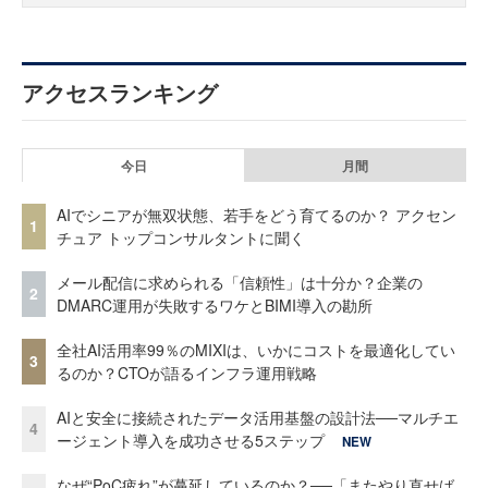
アクセスランキング
今日
月間
AIでシニアが無双状態、若手をどう育てるのか？ アクセン
1
チュア トップコンサルタントに聞く
メール配信に求められる「信頼性」は十分か？企業の
2
DMARC運用が失敗するワケとBIMI導入の勘所
全社AI活用率99％のMIXIは、いかにコストを最適化してい
3
るのか？CTOが語るインフラ運用戦略
AIと安全に接続されたデータ活用基盤の設計法──マルチエ
4
ージェント導入を成功させる5ステップ
NEW
なぜ“PoC疲れ”が蔓延しているのか？──「またやり直せば