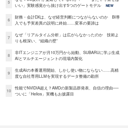
5
いい」実験感覚から抜け出す5つのゲートモデル
NEW
財務・会計DXは、なぜ経営判断につながらないのか BI導
6
入でも予実差異の説明に終始……変革の要諦は
なぜ「リアルタイム分析」は広がらなかったのか 技術よ
7
りも根深い、“組織の壁”
非ITエンジニアが月10万円から始動、SUBARUに学ぶ生成
8
AIとマルチエージェントの現場内製化
生成AIの本番運用開始、しかし使い物にならない……高精
9
度な自社専用LLMを実現するデータ整備の勘所
性能でNVIDIA超え？AMDの新製品群発表、自信の理由──
10
ついに「Helios」実機もお披露目