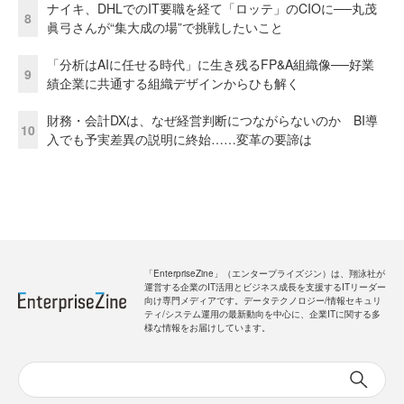
ナイキ、DHLでのIT要職を経て「ロッテ」のCIOに──丸茂
8
眞弓さんが“集大成の場”で挑戦したいこと
「分析はAIに任せる時代」に生き残るFP&A組織像──好業
9
績企業に共通する組織デザインからひも解く
財務・会計DXは、なぜ経営判断につながらないのか BI導
10
入でも予実差異の説明に終始……変革の要諦は
「EnterpriseZine」（エンタープライズジン）は、翔泳社が
運営する企業のIT活用とビジネス成長を支援するITリーダー
向け専門メディアです。データテクノロジー/情報セキュリ
ティ/システム運用の最新動向を中心に、企業ITに関する多
様な情報をお届けしています。