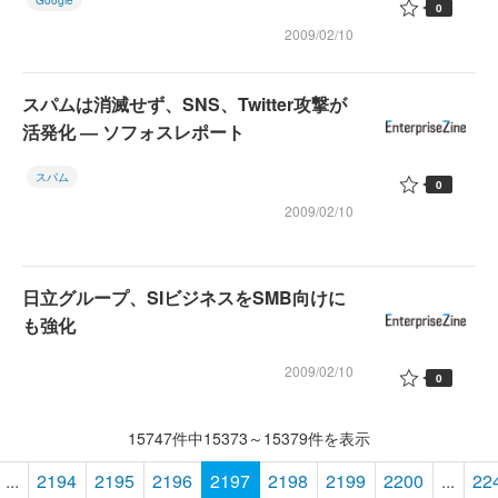
Google
0
2009/02/10
スパムは消滅せず、SNS、Twitter攻撃が
活発化 ― ソフォスレポート
スパム
0
2009/02/10
日立グループ、SIビジネスをSMB向けに
も強化
2009/02/10
0
15747件中15373～15379件を表示
...
2194
2195
2196
2197
2198
2199
2200
...
22