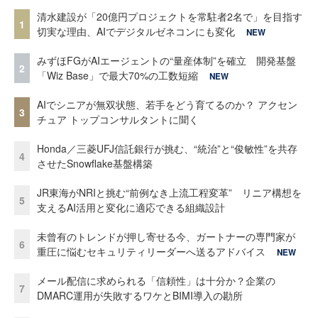
清水建設が「20億円プロジェクトを常駐者2名で」を目指す
1
切実な理由、AIでデジタルゼネコンにも変化
NEW
みずほFGがAIエージェントの“量産体制”を確立 開発基盤
2
「Wiz Base」で最大70%の工数短縮
NEW
AIでシニアが無双状態、若手をどう育てるのか？ アクセン
3
チュア トップコンサルタントに聞く
Honda／三菱UFJ信託銀行が挑む、“統治”と“俊敏性”を共存
4
させたSnowflake基盤構築
JR東海がNRIと挑む“前例なき上流工程変革” リニア構想を
5
支えるAI活用と変化に適応できる組織設計
未曾有のトレンドが押し寄せる今、ガートナーの専門家が
6
重圧に悩むセキュリティリーダーへ送るアドバイス
NEW
メール配信に求められる「信頼性」は十分か？企業の
7
DMARC運用が失敗するワケとBIMI導入の勘所