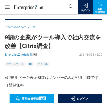
新規
ログイン
会員登録
EnterpriseZineニュース
9割の企業がツール導入で社内交流を
改善【Citrix調査】
EnterpriseZine編集部
[著]
2021/10/28 15:00
リモートワーク
DX
コロナ禍
※印刷用ページ表示機能はメンバーのみが利用可能です
（登録無料）。
新規会員登録
ログイン
無料