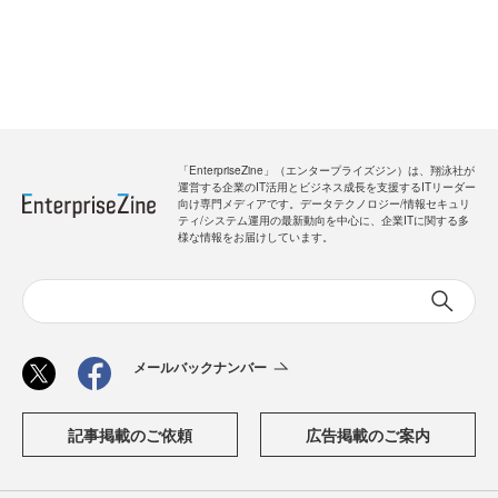
「EnterpriseZine」（エンタープライズジン）は、翔泳社が
運営する企業のIT活用とビジネス成長を支援するITリーダー
向け専門メディアです。データテクノロジー/情報セキュリ
ティ/システム運用の最新動向を中心に、企業ITに関する多
様な情報をお届けしています。
メールバックナンバー
記事掲載のご依頼
広告掲載のご案内