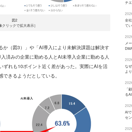
チエ
2026
図2
全社
像クリックで拡大表示］
てい
2026
メー
るか（図3）」や「AI導入により未解決課題は解決す
DM
導入済みの企業に勤める人とAI未導入企業に勤める人
2026
ずれも10ポイント近く差があった。実際にAIを活
なぜ
より
実感できるようだとしている。
2026
「顧
るA
2026
AI
セン
2026