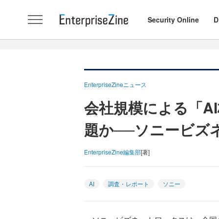
Security Online
D
EnterpriseZineニュース
会社規模による「A
題か──ソニービズ
EnterpriseZine編集部
[著]
AI
調査・レポート
ソニー