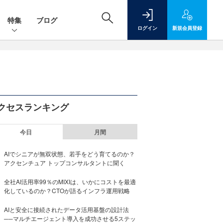
特集
ブログ
ログイン
新規
会員登録
クセスランキング
今日
月間
AIでシニアが無双状態、若手をどう育てるのか？
アクセンチュア トップコンサルタントに聞く
全社AI活用率99％のMIXIは、いかにコストを最適
化しているのか？CTOが語るインフラ運用戦略
AIと安全に接続されたデータ活用基盤の設計法
──マルチエージェント導入を成功させる5ステッ