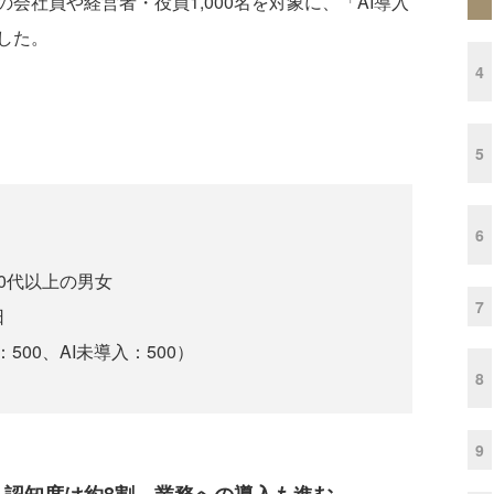
社員や経営者・役員1,000名を対象に、「AI導入
した。
4
5
6
0代以上の男女
7
日
み：500、AI未導入：500）
8
9