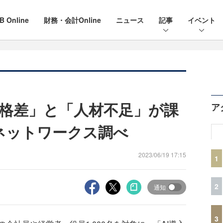
B Online
財務・会計Online
ニュース
記事
イベント
I格差」と「人材不足」が課
ア
ネットワークス調べ
2023/06/19 17:15
1
2
通知
3