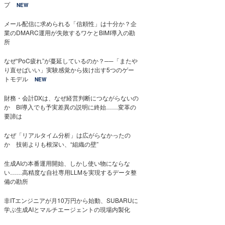
プ
NEW
メール配信に求められる「信頼性」は十分か？企
業のDMARC運用が失敗するワケとBIMI導入の勘
所
なぜ“PoC疲れ”が蔓延しているのか？──「またや
り直せばいい」実験感覚から抜け出す5つのゲー
トモデル
NEW
財務・会計DXは、なぜ経営判断につながらないの
か BI導入でも予実差異の説明に終始……変革の
要諦は
なぜ「リアルタイム分析」は広がらなかったの
か 技術よりも根深い、“組織の壁”
生成AIの本番運用開始、しかし使い物にならな
い……高精度な自社専用LLMを実現するデータ整
備の勘所
非ITエンジニアが月10万円から始動、SUBARUに
学ぶ生成AIとマルチエージェントの現場内製化