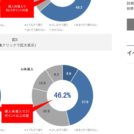
財
BI
図3
像クリックで拡大表示］
イ