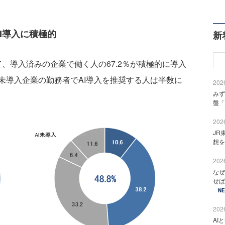
I導入に積極的
新
、導入済みの企業で働く人の67.2％が積極的に導入
未導入企業の勤務者でAI導入を推奨する人は半数に
2026
みず
盤「
2026
JR
想を
2026
なぜ
せば
N
2026
AI