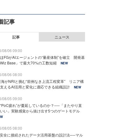
着記事
記事
ニュース
/08/06 09:00
ほFGがAIエージェントの“量産体制”を確立 開発基
Wiz Base」で最大70%の工数短縮
NEW
/08/06 08:00
東海がNRIと挑む“前例なき上流工程変革” リニア構
支えるAI活用と変化に適応できる組織設計
NEW
/08/05 09:00
“PoC疲れ”が蔓延しているのか？──「またやり直
いい」実験感覚から抜け出す5つのゲートモデル
EW
/08/05 08:00
と安全に接続されたデータ活用基盤の設計法──マル