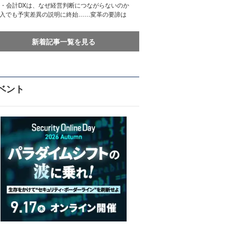
務・会計DXは、なぜ経営判断につながらないのか
導入でも予実差異の説明に終始……変革の要諦は
新着記事一覧を見る
ベント