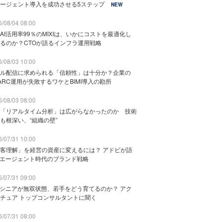
ージェント導入を成功させる5ステップ
NEW
/08/04 08:00
AI活用率99％のMIXIは、いかにコストを最適化し
るのか？CTOが語るインフラ運用戦略
/08/03 10:00
ル配信に求められる「信頼性」は十分か？企業の
ARC運用が失敗するワケとBIMI導入の勘所
/08/03 08:00
「リアルタイム分析」は広がらなかったのか 技術
も根深い、“組織の壁”
/07/31 10:00
客理解」を経営の資産に変えるには？ アドビが語
Iエージェント時代のブランド戦略
/07/31 09:00
でシニアが無双状態、若手をどう育てるのか？ アク
チュア トップコンサルタントに聞く
/07/31 08:00