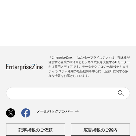
「EnterpriseZine」（エンタープライズジン）は、翔泳社が
運営する企業のIT活用とビジネス成長を支援するITリーダー
向け専門メディアです。データテクノロジー/情報セキュリ
ティ/システム運用の最新動向を中心に、企業ITに関する多
様な情報をお届けしています。
メールバックナンバー
記事掲載のご依頼
広告掲載のご案内