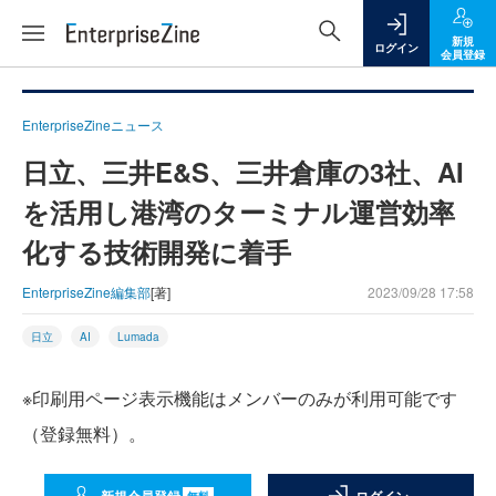
新規
ログイン
会員登録
EnterpriseZineニュース
日立、三井E&S、三井倉庫の3社、AI
を活用し港湾のターミナル運営効率
化する技術開発に着手
EnterpriseZine編集部
[著]
2023/09/28 17:58
日立
AI
Lumada
※印刷用ページ表示機能はメンバーのみが利用可能です
（登録無料）。
無料