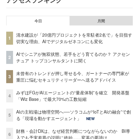
今日
月間
清水建設が「20億円プロジェクトを常駐者2名で」を目指す
1
切実な理由、AIでデジタルゼネコンにも変化
AIでシニアが無双状態、若手をどう育てるのか？ アクセン
2
チュア トップコンサルタントに聞く
未曾有のトレンドが押し寄せる今、ガートナーの専門家が
3
重圧に悩むセキュリティリーダーへ送るアドバイス
みずほFGがAIエージェントの“量産体制”を確立 開発基盤
4
「Wiz Base」で最大70%の工数短縮
AIの主戦場は物理空間へ──ソラコムが“IoTとAIの融合”で創
5
る「現場を動かすエージェント」
NEW
財務・会計DXは、なぜ経営判断につながらないのか BI導
6
入でも予実差異の説明に終始……変革の要諦は