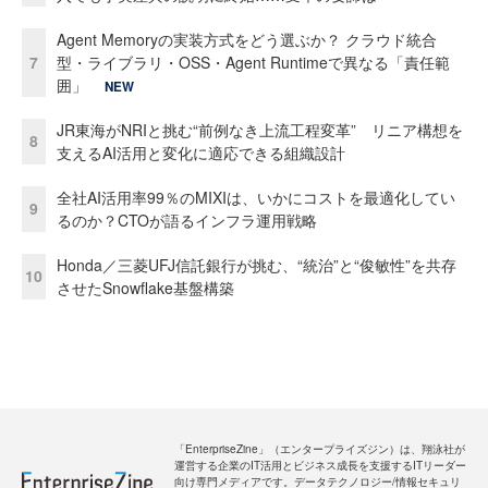
Agent Memoryの実装方式をどう選ぶか？ クラウド統合
7
型・ライブラリ・OSS・Agent Runtimeで異なる「責任範
囲」
NEW
JR東海がNRIと挑む“前例なき上流工程変革” リニア構想を
8
支えるAI活用と変化に適応できる組織設計
全社AI活用率99％のMIXIは、いかにコストを最適化してい
9
るのか？CTOが語るインフラ運用戦略
Honda／三菱UFJ信託銀行が挑む、“統治”と“俊敏性”を共存
10
させたSnowflake基盤構築
「EnterpriseZine」（エンタープライズジン）は、翔泳社が
運営する企業のIT活用とビジネス成長を支援するITリーダー
向け専門メディアです。データテクノロジー/情報セキュリ