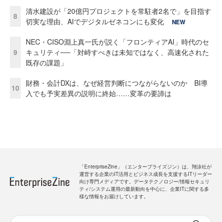
清水建設が「20億円プロジェクトを常駐者2名で」を目指す
8
切実な理由、AIでデジタルゼネコンにも変化
NEW
NEC・CISO淵上真一氏が説く「フロンティアAI」時代のセ
9
キュリティ──「対峙すべきは未知ではなく、高速化された
既存の課題」
財務・会計DXは、なぜ経営判断につながらないのか BI導
10
入でも予実差異の説明に終始……変革の要諦は
「EnterpriseZine」（エンタープライズジン）は、翔泳社が
運営する企業のIT活用とビジネス成長を支援するITリーダー
向け専門メディアです。データテクノロジー/情報セキュリ
ティ/システム運用の最新動向を中心に、企業ITに関する多
様な情報をお届けしています。