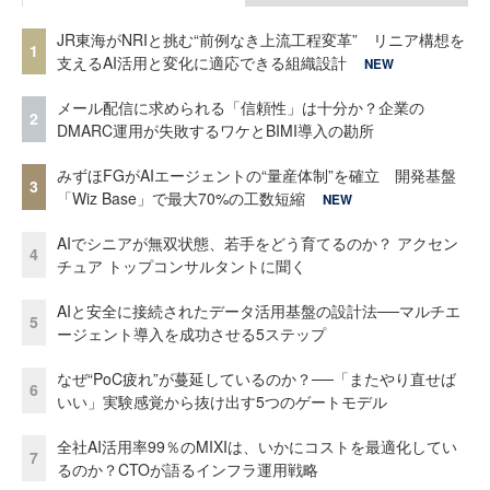
JR東海がNRIと挑む“前例なき上流工程変革” リニア構想を
1
支えるAI活用と変化に適応できる組織設計
NEW
メール配信に求められる「信頼性」は十分か？企業の
2
DMARC運用が失敗するワケとBIMI導入の勘所
みずほFGがAIエージェントの“量産体制”を確立 開発基盤
3
「Wiz Base」で最大70%の工数短縮
NEW
AIでシニアが無双状態、若手をどう育てるのか？ アクセン
4
チュア トップコンサルタントに聞く
AIと安全に接続されたデータ活用基盤の設計法──マルチエ
5
ージェント導入を成功させる5ステップ
なぜ“PoC疲れ”が蔓延しているのか？──「またやり直せば
6
いい」実験感覚から抜け出す5つのゲートモデル
全社AI活用率99％のMIXIは、いかにコストを最適化してい
7
るのか？CTOが語るインフラ運用戦略