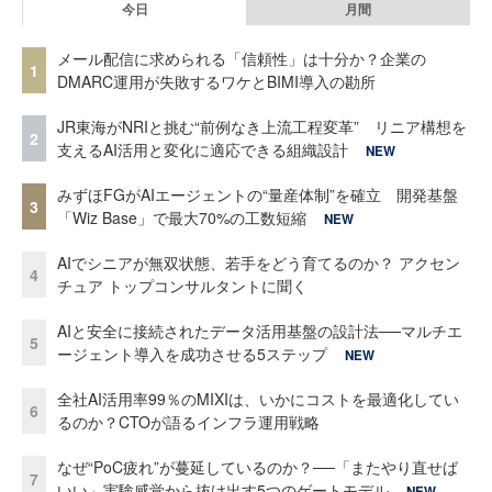
今日
月間
メール配信に求められる「信頼性」は十分か？企業の
1
DMARC運用が失敗するワケとBIMI導入の勘所
JR東海がNRIと挑む“前例なき上流工程変革” リニア構想を
2
支えるAI活用と変化に適応できる組織設計
NEW
みずほFGがAIエージェントの“量産体制”を確立 開発基盤
3
「Wiz Base」で最大70%の工数短縮
NEW
AIでシニアが無双状態、若手をどう育てるのか？ アクセン
4
チュア トップコンサルタントに聞く
AIと安全に接続されたデータ活用基盤の設計法──マルチエ
5
ージェント導入を成功させる5ステップ
NEW
全社AI活用率99％のMIXIは、いかにコストを最適化してい
6
るのか？CTOが語るインフラ運用戦略
なぜ“PoC疲れ”が蔓延しているのか？──「またやり直せば
7
いい」実験感覚から抜け出す5つのゲートモデル
NEW