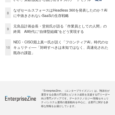
なぜセールスフォースはHeadless 360を発表したのか？AI
8
に中抜きされないSaaSの生存戦略
元良品計画会長・堂前氏が語る「作業員としての人間」の
9
終焉 AI時代に“自律型組織”をどう実現する
NEC・CISO淵上真一氏が説く「フロンティアAI」時代のセ
10
キュリティ──「対峙すべきは未知ではなく、高速化された
既存の課題」
「EnterpriseZine」（エンタープライズジン）は、翔泳社が
運営する企業のIT活用とビジネス成長を支援するITリーダー
向け専門メディアです。データテクノロジー/情報セキュリ
ティ/システム運用の最新動向を中心に、企業ITに関する多
様な情報をお届けしています。