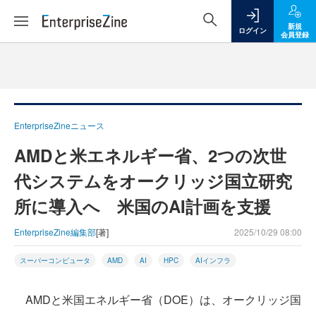
新規
ログイン
会員登録
EnterpriseZineニュース
AMDと米エネルギー省、2つの次世
代システムをオークリッジ国立研究
所に導入へ 米国のAI計画を支援
EnterpriseZine編集部
[著]
2025/10/29 08:00
スーパーコンピュータ
AMD
AI
HPC
AIインフラ
AMDと米国エネルギー省（DOE）は、オークリッジ国