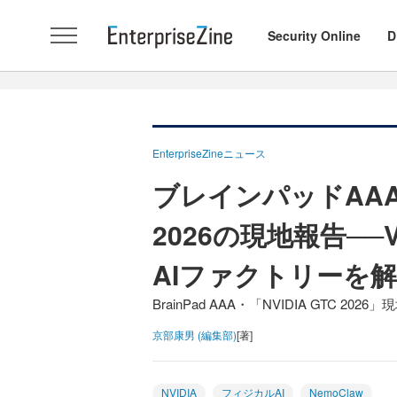
Security Online
D
EnterpriseZineニュース
ブレインパッドAAA・
2026の現地報告──Ve
AIファクトリーを
BrainPad AAA・「NVIDIA GTC 20
京部康男 (編集部)
[著]
NVIDIA
フィジカルAI
NemoClaw