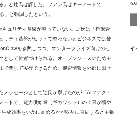
るA
る」と辻氏は評した。フアン氏はキーノートで
になる」と強調したという。
でセキュリティ基盤が整っていない。辻氏は「権限管
ュリティ基盤がセットで整わないとビジネスでは使
イ
OpenClawを参照しつつ、エンタープライズ向けのセ
クとして位置づけられる。オープンソースのためモ
ルで閉じて実行できるため、機密情報を外部に出せ
。
たメッセージとして辻氏が挙げたのが「AIファクト
ノートで、電力供給量（ギガワット）の上限が増や
ン生成効率をいかに高めるかが収益に直結すると主張