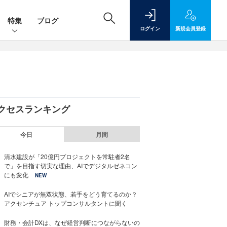
特集
ブログ
ログイン
新規
会員登録
クセスランキング
今日
月間
清水建設が「20億円プロジェクトを常駐者2名
で」を目指す切実な理由、AIでデジタルゼネコン
にも変化
NEW
AIでシニアが無双状態、若手をどう育てるのか？
アクセンチュア トップコンサルタントに聞く
財務・会計DXは、なぜ経営判断につながらないの