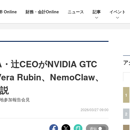
B Online
財務・会計Online
ニュース
記事
イベント
辻CEOがNVIDIA GTC
ア
ra Rubin、NemoClaw、
解説
1
26」現地参加報告会見
2026/03/27 09:00
2
通知