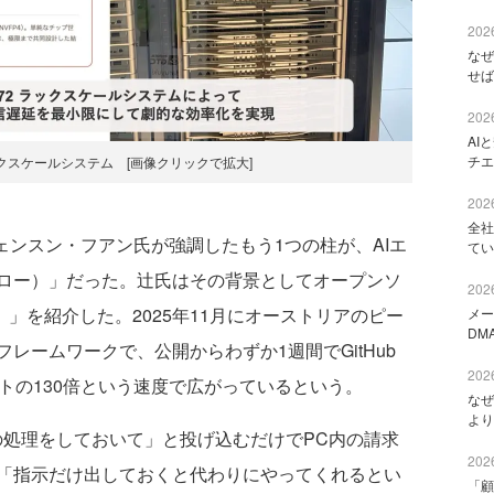
2026
なぜ
せば
2026
AI
チエ
72ラックスケールシステム [画像クリックで拡大]
2026
全社
ジェンスン・フアン氏が強調したもう1つの柱が、AIエ
てい
モクロー）」だった。辻氏はその背景としてオープンソ
2026
ー）」を紹介した。2025年11月にオーストリアのピー
メー
DM
レームワークで、公開からわずか1週間でGitHub
2026
トの130倍という速度で広がっているという。
なぜ
より
書の処理をしておいて」と投げ込むだけでPC内の請求
2026
「指示だけ出しておくと代わりにやってくれるとい
「顧