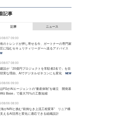
着記事
記事
ニュース
/08/07 09:00
有のトレンドが押し寄せる今、ガートナーの専門家
圧に悩むセキュリティリーダーへ送るアドバイス
EW
/08/07 08:00
建設が「20億円プロジェクトを常駐者2名で」を目
切実な理由、AIでデジタルゼネコンにも変化
NEW
/08/06 09:00
ほFGがAIエージェントの“量産体制”を確立 開発基
Wiz Base」で最大70%の工数短縮
/08/06 08:00
東海がNRIと挑む“前例なき上流工程変革” リニア構
支えるAI活用と変化に適応できる組織設計