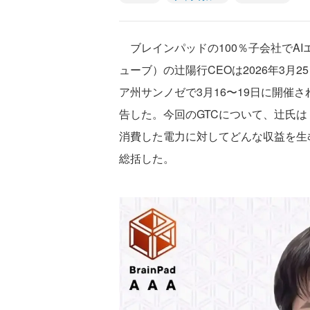
ブレインパッドの100％子会社でAIエー
ューブ）の辻陽行CEOは2026年3
ア州サンノゼで3月16〜19日に開催された
告した。今回のGTCについて、辻氏
消費した電力に対してどんな収益を生
総括した。