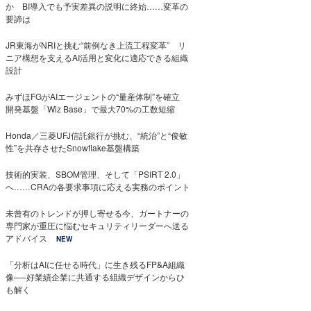
か BI導入でも予実差異の説明に終始……変革の
要諦は
JR東海がNRIと挑む“前例なき上流工程変革” リ
ニア構想を支えるAI活用と変化に適応できる組織
設計
みずほFGがAIエージェントの“量産体制”を確立
開発基盤「Wiz Base」で最大70%の工数短縮
Honda／三菱UFJ信託銀行が挑む、“統治”と“俊敏
性”を共存させたSnowflake基盤構築
技術的実装、SBOM管理、そして「PSIRT 2.0」
へ……CRAの各要求事項に応える実務のポイント
未曾有のトレンドが押し寄せる今、ガートナーの
専門家が重圧に悩むセキュリティリーダーへ送る
アドバイス
NEW
「分析はAIに任せる時代」に生き残るFP&A組織
像──好業績企業に共通する組織デザインからひ
も解く