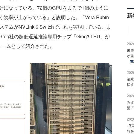
になっている。72個のGPUをまるで1個のように
新
率が上がっている」と説明した。「Vera Rubin
ムがNVLink 6 Switchでこれを実現している。ま
oq社の超低遅延推論専用チップ「Groq3 LPU」が
2026
ォームとして紹介された。
未曾
が重
N
2026
清水
指す
2026
みず
盤「
2026
JR
想を