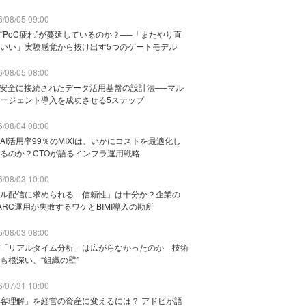
/08/05 09:00
“PoC疲れ”が蔓延しているのか？──「またやり直
いい」実験感覚から抜け出す5つのゲートモデル
/08/05 08:00
と安全に接続されたデータ活用基盤の設計法──マル
ージェント導入を成功させる5ステップ
/08/04 08:00
AI活用率99％のMIXIは、いかにコストを最適化し
るのか？CTOが語るインフラ運用戦略
/08/03 10:00
ル配信に求められる「信頼性」は十分か？企業の
ARC運用が失敗するワケとBIMI導入の勘所
/08/03 08:00
「リアルタイム分析」は広がらなかったのか 技術
も根深い、“組織の壁”
/07/31 10:00
客理解」を経営の資産に変えるには？ アドビが語