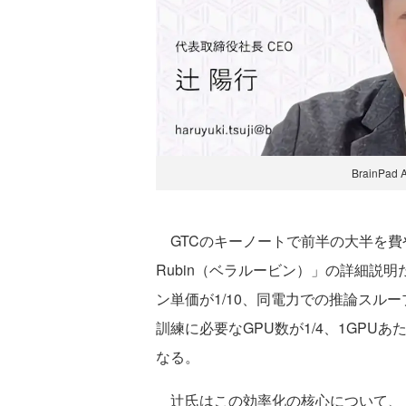
BrainPa
GTCのキーノートで前半の大半を費や
Rubin（ベラルービン）」の詳細説明だ
ン単価が1/10、同電力での推論スループットが
訓練に必要なGPU数が1/4、1GPUあた
なる。
辻氏はこの効率化の核心について、「7