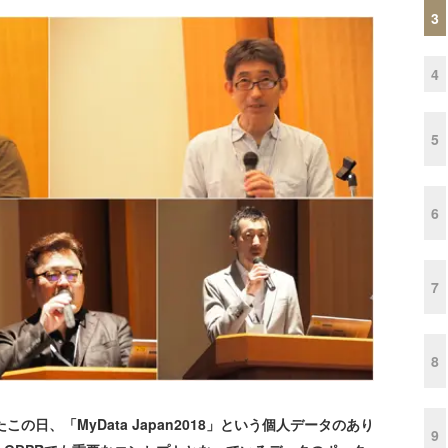
3
4
5
6
7
8
この日、「MyData Japan2018」という個人データのあり
9