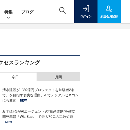
特集
ブログ
ログイン
新規
会員登録
クセスランキング
今日
月間
清水建設が「20億円プロジェクトを常駐者2名
で」を目指す切実な理由、AIでデジタルゼネコン
にも変化
NEW
みずほFGがAIエージェントの“量産体制”を確立
開発基盤「Wiz Base」で最大70%の工数短縮
NEW