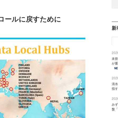
ロールに戻すために
新
2026
未曾
が重
N
2026
清水
指す
2026
みず
盤「