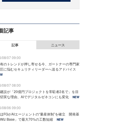
着記事
記事
ニュース
/08/07 09:00
有のトレンドが押し寄せる今、ガートナーの専門家
圧に悩むセキュリティリーダーへ送るアドバイス
EW
/08/07 08:00
建設が「20億円プロジェクトを常駐者2名で」を目
切実な理由、AIでデジタルゼネコンにも変化
NEW
/08/06 09:00
ほFGがAIエージェントの“量産体制”を確立 開発基
Wiz Base」で最大70%の工数短縮
NEW