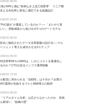
/08/06 08:00
東海がNRIと挑む“前例なき上流工程変革” リニア構
支えるAI活用と変化に適応できる組織設計
/08/05 09:00
“PoC疲れ”が蔓延しているのか？──「またやり直
いい」実験感覚から抜け出す5つのゲートモデル
/08/05 08:00
と安全に接続されたデータ活用基盤の設計法──マル
ージェント導入を成功させる5ステップ
/08/04 08:00
AI活用率99％のMIXIは、いかにコストを最適化し
るのか？CTOが語るインフラ運用戦略
/08/03 10:00
ル配信に求められる「信頼性」は十分か？企業の
ARC運用が失敗するワケとBIMI導入の勘所
/08/03 08:00
「リアルタイム分析」は広がらなかったのか 技術
も根深い、“組織の壁”