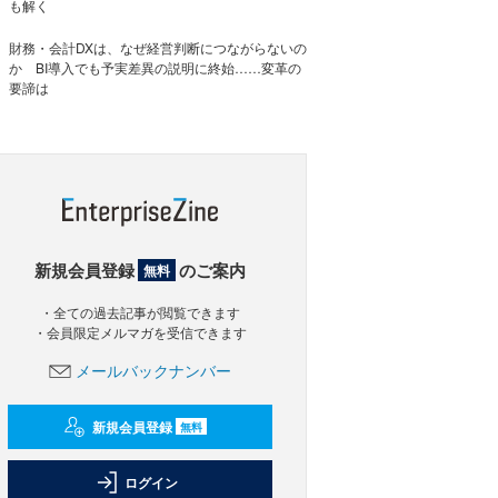
も解く
財務・会計DXは、なぜ経営判断につながらないの
か BI導入でも予実差異の説明に終始……変革の
要諦は
新規会員登録
のご案内
無料
・全ての過去記事が閲覧できます
・会員限定メルマガを受信できます
メールバックナンバー
新規会員登録
無料
ログイン