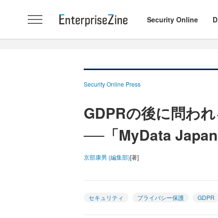
Security Online
D
Security Online Press
GDPRの後に問わ
──「MyData Jap
京部康男 (編集部)
[著]
セキュリティ
プライバシー保護
GDPR