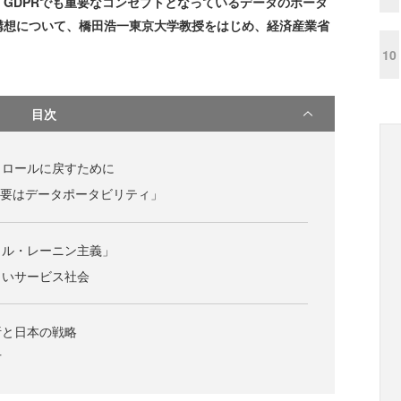
GDPRでも重要なコンセプトとなっているデータのポータ
構想について、橋田浩一東京大学教授をはじめ、経済産業省
。
10
目次
トロールに戻すために
の要はデータポータビリティ」
タル・レーニン主義」
しいサービス社会
析と日本の戦略
方