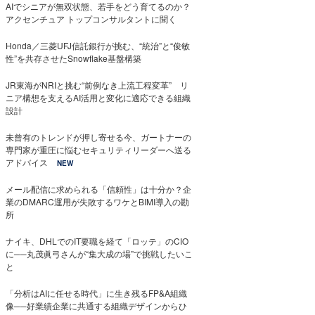
AIでシニアが無双状態、若手をどう育てるのか？
アクセンチュア トップコンサルタントに聞く
Honda／三菱UFJ信託銀行が挑む、“統治”と“俊敏
性”を共存させたSnowflake基盤構築
JR東海がNRIと挑む“前例なき上流工程変革” リ
ニア構想を支えるAI活用と変化に適応できる組織
設計
未曾有のトレンドが押し寄せる今、ガートナーの
専門家が重圧に悩むセキュリティリーダーへ送る
アドバイス
NEW
メール配信に求められる「信頼性」は十分か？企
業のDMARC運用が失敗するワケとBIMI導入の勘
所
ナイキ、DHLでのIT要職を経て「ロッテ」のCIO
に──丸茂眞弓さんが“集大成の場”で挑戦したいこ
と
「分析はAIに任せる時代」に生き残るFP&A組織
像──好業績企業に共通する組織デザインからひ