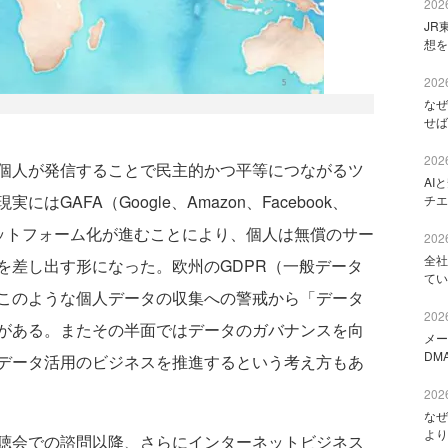
2026
JR
想を
2026
なぜ
せば
2026
個人が発信することで民主的かつ平等につながるツ
AI
GAFA（Google、Amazon、Facebook、
チエ
ラットフォーム化が進むことにより、個人は無償のサー
2026
全社
を差し出す形になった。欧州のGDPR（一般データ
てい
このような個人データの収集への警戒から「データ
2026
がある。またその半面ではデータのガバナンスを向
メー
DM
データ活用のビジネスを推進するという考え方もあ
2026
なぜ
より
聴会での諮問以降、さらにインターネットビジネス