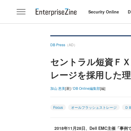
Security Online
D
DB Press
（AD）
セントラル短資ＦＸ
レージを採用した理
加山 恵美
[著] /
DB Online編集部
[編]
Focus
オールフラッシュストレージ
Ｄ
2018年11月28日、Dell EMC主