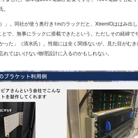
氏。
い）」。同社が使う奥行き1mのラックだと、XtremIOははみ
らすことで、無事にラックに搭載できたという。ただしその経緯
かった」（清水氏）。性能には全く関係ないが、見た目がむき
忘れてはいけない物理設計に入るのかもしれない。