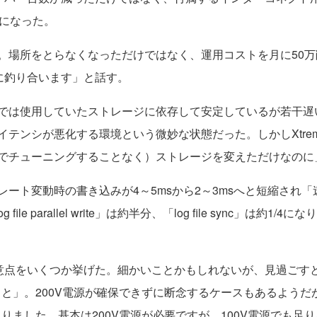
本になった。
場所をとらなくなっただけではなく、運用コストを月に50万
的に釣り合います」と話す。
では使用していたストレージに依存して安定しているが若干遅
イテンシが悪化する環境という微妙な状態だった。しかしXtre
でチューニングすることなく）ストレージを変えただけなのに
ート変動時の書き込みが4～5msから2～3msへと短縮され
file parallel write」は約半分、「log file sync」
の注意点をいくつか挙げた。細かいことかもしれないが、見過ごす
こと」。200V電源が確保できずに断念するケースもあるよう
りました。基本は200V電源が必要ですが、100V電源でも足りる