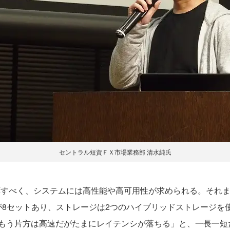
セントラル短資ＦＸ市場業務部 清水純氏
、システムには高性能や高可用性が求められる。それまではOracl
）の2ノード環境が8セットあり、ストレージは2つのハイブリッドストレ
、もう片方は高速だがたまにレイテンシが落ちる」と、一長一