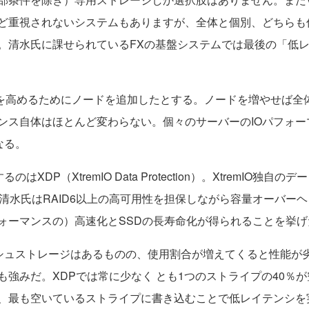
ど重視されないシステムもありますが、全体と個別、どちらも
。清水氏に課せられているFXの基盤システムでは最後の「低
を高めるためにノードを追加したとする。ノードを増やせば全体
マンス自体はほとんど変わらない。個々のサーバーのIOパフォ
なる。
はXDP（XtremIO Data Protection）。XtremIO
清水氏はRAID6以上の高可用性を担保しながら容量オーバー
フォーマンスの）高速化とSSDの長寿命化が得られることを挙げ
シュストレージはあるものの、使用割合が増えてくると性能が劣化
強みだ。XDPでは常に少なく とも1つのストライプの40％
、最も空いているストライプに書き込むことで低レイテンシを実