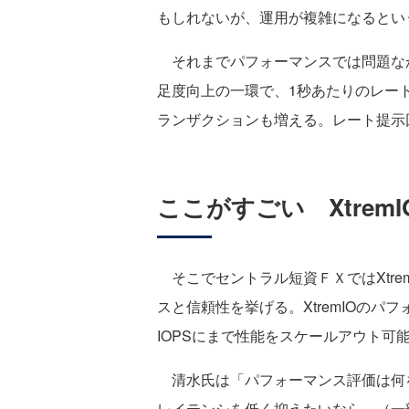
もしれないが、運用が複雑になるとい
それまでパフォーマンスでは問題な
足度向上の一環で、1秒あたりのレー
ランザクションも増える。レート提示
ここがすごい Xtrem
そこでセントラル短資ＦＸではXtre
スと信頼性を挙げる。XtremIOの
IOPSにまで性能をスケールアウト可
清水氏は「パフォーマンス評価は何を
レイテンシを低く抑えたいなら、（一