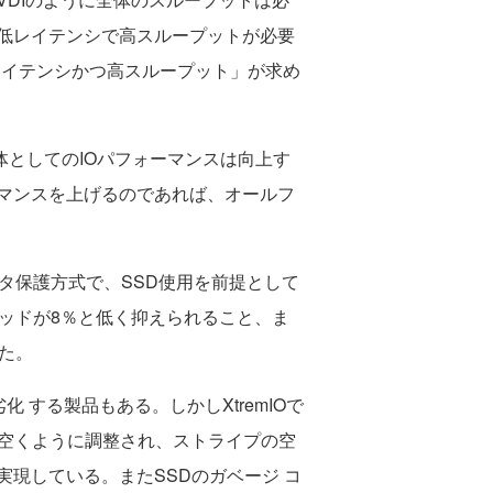
低レイテンシで高スループットが必要
レイテンシかつ高スループット」が求め
としてのIOパフォーマンスは向上す
ーマンスを上げるのであれば、オールフ
独自のデータ保護方式で、SSD使用を前提として
ヘッドが8％と低く抑えられること、ま
た。
 する製品もある。しかしXtremIOで
が空くように調整され、ストライプの空
現している。またSSDのガベージ コ