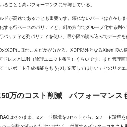
ていることも高パフォーマンスに寄与している。
ルドが高速であることも重要です。壊れないハードは存在しま
プ化する行ベースのパリティと、斜め方向でグループ化する列
行パリティと列パリティを使い、最小限の読み込みでデータを
OのXDPにほれこんだかが分かる。XDP以外となるXtremI
PアドレスとLUN（論理ユニット番号）くらいです。また管理
て「レポート作成機能をもう少し充実してほしい」とのリクエ
に50万のコスト削減 パフォーマンス
e RACはそのまま、2ノード環境を8セットから、2ノード環境
でサーバー台数が減っただけではなく、付属するインターコネクト