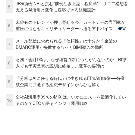
JR東海がNRIと挑む“前例なき上流工程変革” リニア構想を
5
支えるAI活用と変化に適応できる組織設計
未曾有のトレンドが押し寄せる今、ガートナーの専門家が
6
重圧に悩むセキュリティリーダーへ送るアドバイス
NEW
メール配信に求められる「信頼性」は十分か？企業の
7
DMARC運用が失敗するワケとBIMI導入の勘所
財務・会計DXは、なぜ経営判断につながらないのか BI導
8
入でも予実差異の説明に終始……変革の要諦は
「分析はAIに任せる時代」に生き残るFP&A組織像──好業
9
績企業に共通する組織デザインからひも解く
全社AI活用率99％のMIXIは、いかにコストを最適化してい
10
るのか？CTOが語るインフラ運用戦略