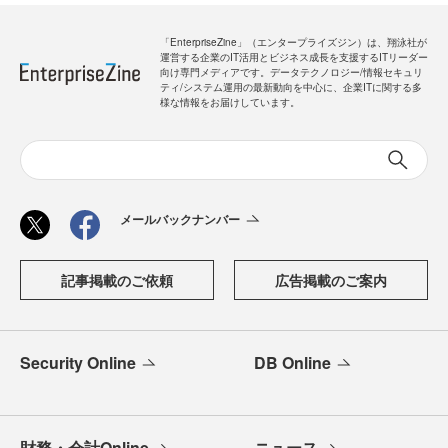
「EnterpriseZine」（エンタープライズジン）は、翔泳社が
運営する企業のIT活用とビジネス成長を支援するITリーダー
向け専門メディアです。データテクノロジー/情報セキュリ
ティ/システム運用の最新動向を中心に、企業ITに関する多
様な情報をお届けしています。
メールバックナンバー
記事掲載のご依頼
広告掲載のご案内
Security Online
DB Online
財務・会計Online
ニュース