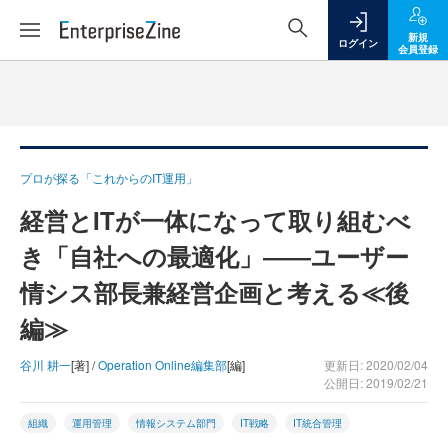
新規
ログイン
会員登録
プロが探る「これからのIT運用」
経営とITが一体になって取り組むべ
き「自社への最適化」――ユーザー
情シス部長兼経営企画と考える≪後
編≫
谷川 耕一
[著] /
Operation Online編集部
[編]
更新日: 2020/02/04
公開日: 2019/02/21
組織
運用管理
情報システム部門
IT戦略
IT統合管理