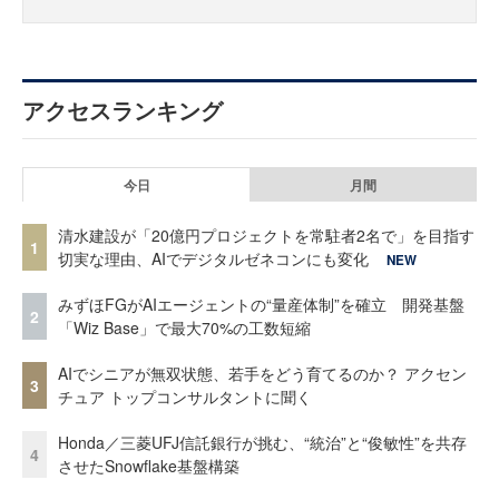
アクセスランキング
今日
月間
清水建設が「20億円プロジェクトを常駐者2名で」を目指す
1
切実な理由、AIでデジタルゼネコンにも変化
NEW
みずほFGがAIエージェントの“量産体制”を確立 開発基盤
2
「Wiz Base」で最大70%の工数短縮
AIでシニアが無双状態、若手をどう育てるのか？ アクセン
3
チュア トップコンサルタントに聞く
Honda／三菱UFJ信託銀行が挑む、“統治”と“俊敏性”を共存
4
させたSnowflake基盤構築