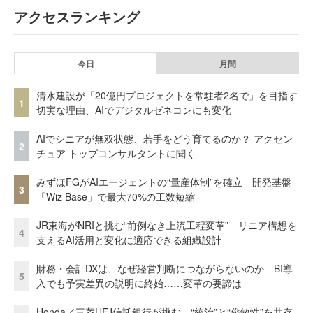
アクセスランキング
今日
月間
清水建設が「20億円プロジェクトを常駐者2名で」を目指す
1
切実な理由、AIでデジタルゼネコンにも変化
AIでシニアが無双状態、若手をどう育てるのか？ アクセン
2
チュア トップコンサルタントに聞く
みずほFGがAIエージェントの“量産体制”を確立 開発基盤
3
「Wiz Base」で最大70%の工数短縮
JR東海がNRIと挑む“前例なき上流工程変革” リニア構想を
4
支えるAI活用と変化に適応できる組織設計
財務・会計DXは、なぜ経営判断につながらないのか BI導
5
入でも予実差異の説明に終始……変革の要諦は
Honda／三菱UFJ信託銀行が挑む、“統治”と“俊敏性”を共存