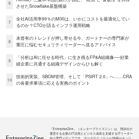
6
させたSnowflake基盤構築
全社AI活用率99％のMIXIは、いかにコストを最適化してい
7
るのか？CTOが語るインフラ運用戦略
未曾有のトレンドが押し寄せる今、ガートナーの専門家が
8
重圧に悩むセキュリティリーダーへ送るアドバイス
「分析はAIに任せる時代」に生き残るFP&A組織像──好業
9
績企業に共通する組織デザインからひも解く
技術的実装、SBOM管理、そして「PSIRT 2.0」へ……CRA
10
の各要求事項に応える実務のポイント
「EnterpriseZine」（エンタープライズジン）は、翔泳社が
運営する企業のIT活用とビジネス成長を支援するITリーダー
向け専門メディアです。データテクノロジー/情報セキュリ