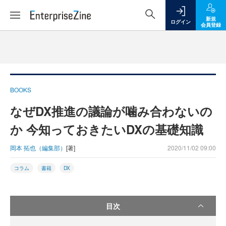
新規
ログイン
会員登録
BOOKS
なぜDX推進の議論が噛み合わないの
か 今知っておきたいDXの基礎知識
岡本 拓也（編集部）
[著]
2020/11/02 09:00
コラム
書籍
DX
目次