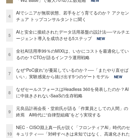
「Wiz Base」で最大70%の工数短縮
NEW
AIでシニアが無双状態、若手をどう育てるのか？ アクセン
4
チュア トップコンサルタントに聞く
AIと安全に接続されたデータ活用基盤の設計法──マルチエ
5
ージェント導入を成功させる5ステップ
NEW
全社AI活用率99％のMIXIは、いかにコストを最適化してい
6
るのか？CTOが語るインフラ運用戦略
なぜ“PoC疲れ”が蔓延しているのか？──「またやり直せば
7
いい」実験感覚から抜け出す5つのゲートモデル
NEW
なぜセールスフォースはHeadless 360を発表したのか？AI
8
に中抜きされないSaaSの生存戦略
元良品計画会長・堂前氏が語る「作業員としての人間」の
9
終焉 AI時代に“自律型組織”をどう実現する
NEC・CISO淵上真一氏が説く「フロンティアAI」時代のセ
10
キュリティ──「対峙すべきは未知ではなく、高速化された