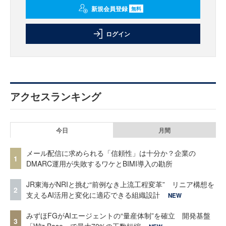
新規会員登録
無料
ログイン
アクセスランキング
今日
月間
メール配信に求められる「信頼性」は十分か？企業の
1
DMARC運用が失敗するワケとBIMI導入の勘所
JR東海がNRIと挑む“前例なき上流工程変革” リニア構想を
2
支えるAI活用と変化に適応できる組織設計
NEW
みずほFGがAIエージェントの“量産体制”を確立 開発基盤
3