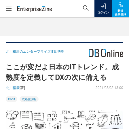
新規
ログイン
会員登録
北川裕康のエンタープライズIT意見帳
ここが変だよ日本のITトレンド。成
熟度を定義してDXの次に備える
北川裕康
[著]
2021/08/02 13:00
Cobit
成熟度診断