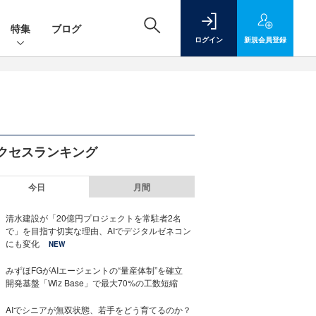
特集
ブログ
ログイン
新規
会員登録
クセスランキング
今日
月間
清水建設が「20億円プロジェクトを常駐者2名
で」を目指す切実な理由、AIでデジタルゼネコン
にも変化
NEW
みずほFGがAIエージェントの“量産体制”を確立
開発基盤「Wiz Base」で最大70%の工数短縮
AIでシニアが無双状態、若手をどう育てるのか？