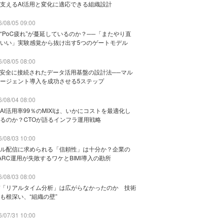
支えるAI活用と変化に適応できる組織設計
/08/05 09:00
“PoC疲れ”が蔓延しているのか？──「またやり直
いい」実験感覚から抜け出す5つのゲートモデル
/08/05 08:00
と安全に接続されたデータ活用基盤の設計法──マル
ージェント導入を成功させる5ステップ
/08/04 08:00
AI活用率99％のMIXIは、いかにコストを最適化し
るのか？CTOが語るインフラ運用戦略
/08/03 10:00
ル配信に求められる「信頼性」は十分か？企業の
ARC運用が失敗するワケとBIMI導入の勘所
/08/03 08:00
「リアルタイム分析」は広がらなかったのか 技術
も根深い、“組織の壁”
/07/31 10:00