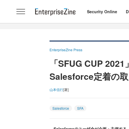
Security Online
D
EnterpriseZine Press
「SFUG CUP 2
Salesforce定着
山本信行
[著]
Salesforce
SFA
Salesforceのユーザ会が企画・主催する「S