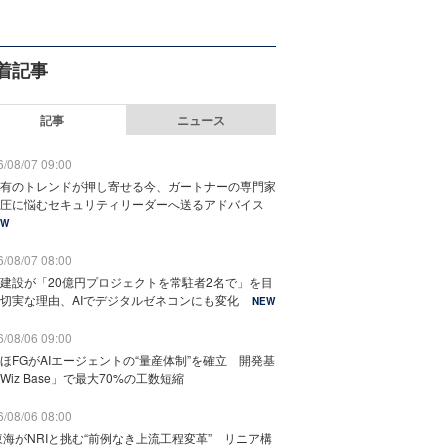
着記事
記事
ニュース
/08/07 09:00
有のトレンドが押し寄せる今、ガートナーの専門家
圧に悩むセキュリティリーダーへ送るアドバイス
EW
/08/07 08:00
建設が「20億円プロジェクトを常駐者2名で」を目
切実な理由、AIでデジタルゼネコンにも変化
NEW
/08/06 09:00
ほFGがAIエージェントの“量産体制”を確立 開発基
Wiz Base」で最大70%の工数短縮
/08/06 08:00
東海がNRIと挑む“前例なき上流工程変革” リニア構