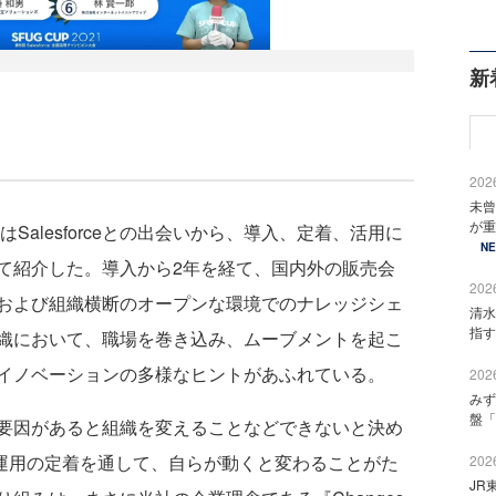
新
2026
未曾
が重
alesforceとの出会いから、導入、定着、活用に
N
て紹介した。導入から2年を経て、国内外の販売会
2026
および組織横断のオープンな環境でのナレッジシェ
清水
指す
織において、職場を巻き込み、ムーブメントを起こ
イノベーションの多様なヒントがあふれている。
2026
みず
盤「
要因があると組織を変えることなどできないと決め
rce運用の定着を通して、自らが動くと変わることがた
2026
JR