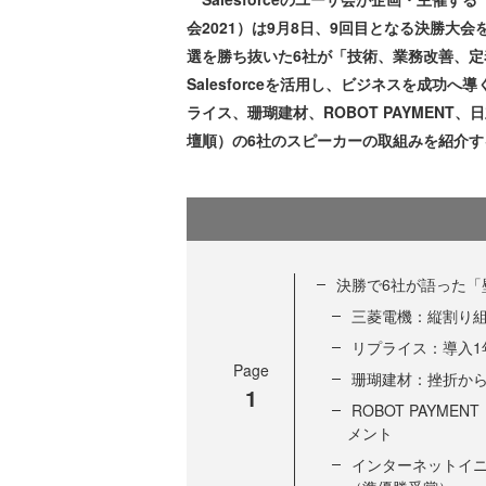
会2021）は9月8日、9回目となる決勝大
選を勝ち抜いた6社が「技術、業務改善、
Salesforceを活用し、ビジネスを成
ライス、珊瑚建材、ROBOT PAYMEN
壇順）の6社のスピーカーの取組みを紹介す
決勝で6社が語った「
三菱電機：縦割り
リプライス：導入1
Page
珊瑚建材：挫折から一
1
ROBOT PAYM
メント
インターネットイニシ