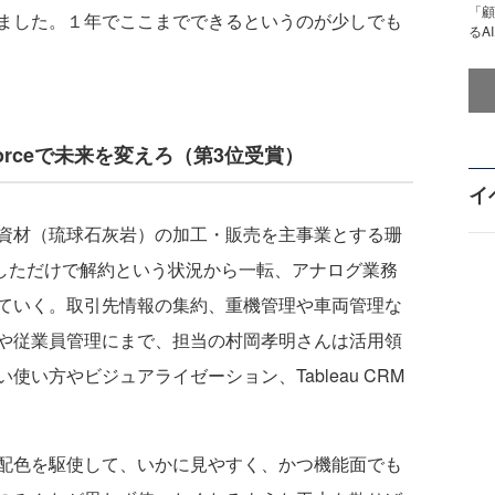
「顧
ました。１年でここまでできるというのが少しでも
るA
orceで未来を変えろ（第3位受賞）
イ
資材（琉球石灰岩）の加工・販売を主事業とする珊
で使用しただけで解約という状況から一転、アナログ業務
ていく。取引先情報の集約、重機管理や車両管理な
や従業員管理にまで、担当の村岡孝明さんは活用領
い方やビジュアライゼーション、Tableau CRM
配色を駆使して、いかに見やすく、かつ機能面でも