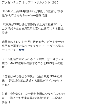
アクセンチュア トップコンサルタントに聞く
Honda／三菱UFJ信託銀行が挑む、“統治”と“俊敏
性”を共存させたSnowflake基盤構築
JR東海がNRIと挑む“前例なき上流工程変革” リ
ニア構想を支えるAI活用と変化に適応できる組織
設計
未曾有のトレンドが押し寄せる今、ガートナーの
専門家が重圧に悩むセキュリティリーダーへ送る
アドバイス
NEW
メール配信に求められる「信頼性」は十分か？企
業のDMARC運用が失敗するワケとBIMI導入の勘
所
「分析はAIに任せる時代」に生き残るFP&A組織
像──好業績企業に共通する組織デザインからひ
も解く
財務・会計DXは、なぜ経営判断につながらないの
か BI導入でも予実差異の説明に終始……変革の
要諦は