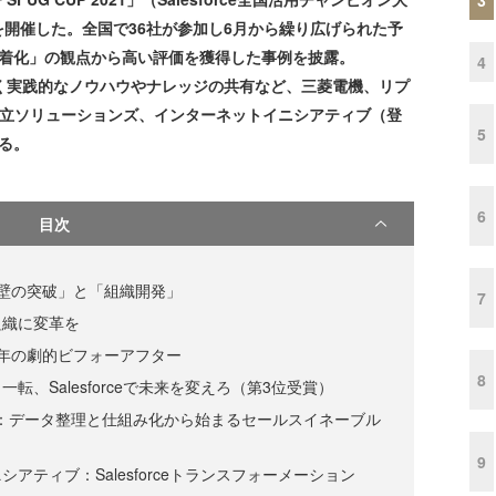
会を開催した。全国で36社が参加し6月から繰り広げられた予
定着化」の観点から高い評価を獲得した事例を披露。
4
功へ導く実践的なノウハウやナレッジの共有など、三菱電機、リプ
T、日立ソリューションズ、インターネットイニシアティブ（登
5
る。
6
目次
壁の突破」と「組織開発」
7
組織に変革を
年の劇的ビフォーアフター
8
転、Salesforceで未来を変えろ（第3位受賞）
ENT：データ整理と仕組み化から始まるセールスイネーブル
9
アティブ：Salesforceトランスフォーメーション