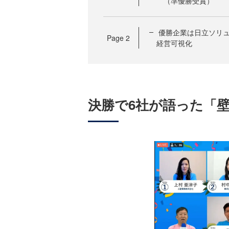
（準優勝受賞）
優勝企業は日立ソリュ
Page
2
経営可視化
決勝で6社が語った「