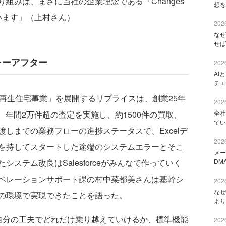
組みは、まさに当社の企業理念である『Changes
想を
思っています」（上村さん）
2026
なぜ
せば
ォーアフター
2026
AI
チエ
再生住宅事業」を展開するリプライスは、創業25年
2026
全社
だ。年間2万件超の査定を実施し、約1500件の買取、
てい
しまでの業務フローの進捗ステータスで、Excelデ
2026
を持してスタートした途端のシステムエラーとそこ
メー
DM
ステム改良はSalesforceがみんなで作っていく
ペレーションサポート課の村中菜都美さんは基幹シ
2026
なぜ
の環境で実現できたことを語った。
より
自分の工夫でどれだけ乗り越えていけるか、標準機能
2026