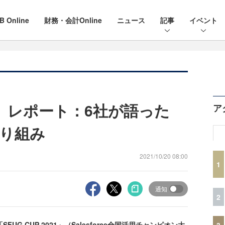
B Online
財務・会計Online
ニュース
記事
イベント
021」レポート：6社が語った
ア
の取り組み
2021/10/20 08:00
1
通知
2
FUG CUP 2021」（Salesforce全国活用チャンピオン大
3