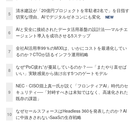
清水建設が「20億円プロジェクトを常駐者2名で」を目指す
5
切実な理由、AIでデジタルゼネコンにも変化
NEW
AIと安全に接続されたデータ活用基盤の設計法──マルチエ
6
ージェント導入を成功させる5ステップ
全社AI活用率99％のMIXIは、いかにコストを最適化してい
7
るのか？CTOが語るインフラ運用戦略
なぜ“PoC疲れ”が蔓延しているのか？──「またやり直せば
8
いい」実験感覚から抜け出す5つのゲートモデル
NEC・CISO淵上真一氏が説く「フロンティアAI」時代のセ
9
キュリティ──「対峙すべきは未知ではなく、高速化された
既存の課題」
なぜセールスフォースはHeadless 360を発表したのか？AI
10
に中抜きされないSaaSの生存戦略