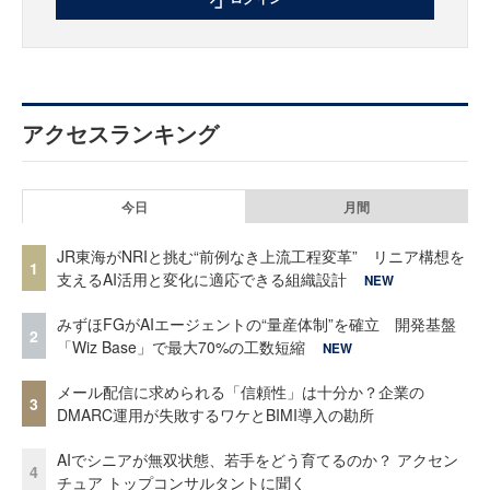
アクセスランキング
今日
月間
JR東海がNRIと挑む“前例なき上流工程変革” リニア構想を
1
支えるAI活用と変化に適応できる組織設計
NEW
みずほFGがAIエージェントの“量産体制”を確立 開発基盤
2
「Wiz Base」で最大70%の工数短縮
NEW
メール配信に求められる「信頼性」は十分か？企業の
3
DMARC運用が失敗するワケとBIMI導入の勘所
AIでシニアが無双状態、若手をどう育てるのか？ アクセン
4
チュア トップコンサルタントに聞く