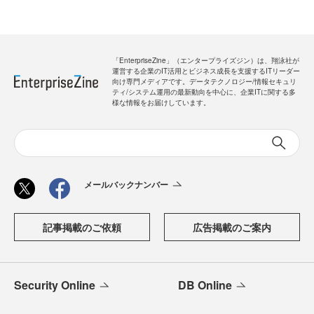
「EnterpriseZine」（エンタープライズジン）は、翔泳社が
運営する企業のIT活用とビジネス成長を支援するITリーダー
向け専門メディアです。データテクノロジー/情報セキュリ
ティ/システム運用の最新動向を中心に、企業ITに関する多
様な情報をお届けしています。
メールバックナンバー
記事掲載のご依頼
広告掲載のご案内
Security Online
DB Online