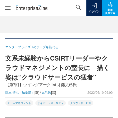
新規
ログイン
会員登録
エンタープライズITのホープを訪ねる
文系未経験からCSIRTリーダーやク
ラウドマネジメントの室長に 描く
姿は“クラウドサービスの猛者”
【第7回】ウイングアーク1st 才藤丈己氏
岡本 拓也（編集部）
[著] /
丸毛透
[写]
2022/06/10 09:00
チームマネジメント
サイバーセキュリティ
クラウドサービス