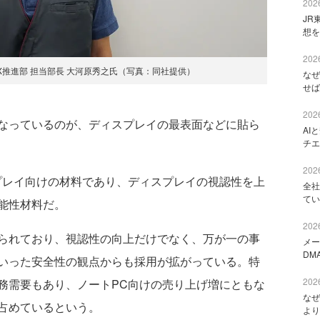
2026
JR
想を
2026
X推進部 担当部長 大河原秀之氏（写真：同社提供）
なぜ
せば
2026
なっているのが、ディスプレイの最表面などに貼ら
AI
チエ
2026
レイ向けの材料であり、ディスプレイの視認性を上
全社
てい
能性材料だ。
2026
られており、視認性の向上だけでなく、万が一の事
メー
DM
いった安全性の観点からも採用が拡がっている。特
2026
務需要もあり、ノートPC向けの売り上げ増にともな
なぜ
占めているという。
より