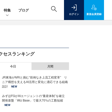
特集
ブログ
ログイン
新規
会員登録
クセスランキング
今日
月間
JR東海がNRIと挑む“前例なき上流工程変革” リ
ニア構想を支えるAI活用と変化に適応できる組織
設計
NEW
みずほFGがAIエージェントの“量産体制”を確立
開発基盤「Wiz Base」で最大70%の工数短縮
NEW