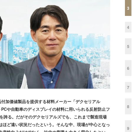
3
4
5
6
7
付加価値製品を提供する材料メーカー「デクセリアル
8
トPCや自動車のディスプレイの材料に用いられる反射防止フ
位を誇る。だがそのデクセリアルズでも、これまで製造現場
にはほど遠い状況だったという。そんな中、現場が中心となっ
9