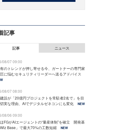
着記事
記事
ニュース
/08/07 09:00
有のトレンドが押し寄せる今、ガートナーの専門家
圧に悩むセキュリティリーダーへ送るアドバイス
EW
/08/07 08:00
建設が「20億円プロジェクトを常駐者2名で」を目
切実な理由、AIでデジタルゼネコンにも変化
NEW
/08/06 09:00
ほFGがAIエージェントの“量産体制”を確立 開発基
Wiz Base」で最大70%の工数短縮
NEW