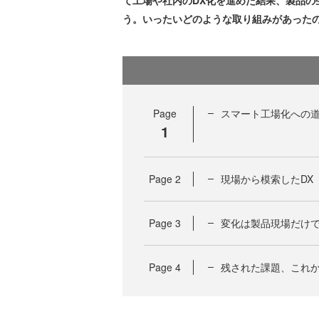
て工場や社内のDX化を進めた結果、製品
う。いったいどのような取り組みがあった
Page
スマート工場化への
1
Page
2
現場から模索したDX
Page
3
変化は製品現場だけ
Page
4
残された課題、これ