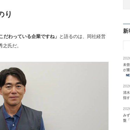
のり
新
こだわっている企業ですね」
と語るのは、同社経営
原秀之氏だ。
2026
未曾
が重
N
2026
清水
指す
2026
みず
盤「