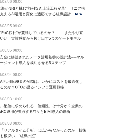
/08/06 08:00
東海がNRIと挑む“前例なき上流工程変革” リニア構
支えるAI活用と変化に適応できる組織設計
NEW
/08/05 09:00
“PoC疲れ”が蔓延しているのか？──「またやり直
いい」実験感覚から抜け出す5つのゲートモデル
/08/05 08:00
と安全に接続されたデータ活用基盤の設計法──マル
ージェント導入を成功させる5ステップ
/08/04 08:00
AI活用率99％のMIXIは、いかにコストを最適化し
るのか？CTOが語るインフラ運用戦略
/08/03 10:00
ル配信に求められる「信頼性」は十分か？企業の
ARC運用が失敗するワケとBIMI導入の勘所
/08/03 08:00
「リアルタイム分析」は広がらなかったのか 技術
も根深い、“組織の壁”