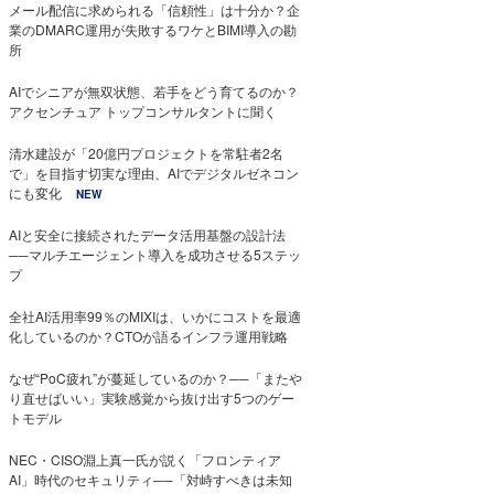
メール配信に求められる「信頼性」は十分か？企
業のDMARC運用が失敗するワケとBIMI導入の勘
所
AIでシニアが無双状態、若手をどう育てるのか？
アクセンチュア トップコンサルタントに聞く
清水建設が「20億円プロジェクトを常駐者2名
で」を目指す切実な理由、AIでデジタルゼネコン
にも変化
NEW
AIと安全に接続されたデータ活用基盤の設計法
──マルチエージェント導入を成功させる5ステッ
プ
全社AI活用率99％のMIXIは、いかにコストを最適
化しているのか？CTOが語るインフラ運用戦略
なぜ“PoC疲れ”が蔓延しているのか？──「またや
り直せばいい」実験感覚から抜け出す5つのゲー
トモデル
NEC・CISO淵上真一氏が説く「フロンティア
AI」時代のセキュリティ──「対峙すべきは未知