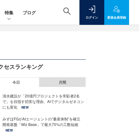
特集
ブログ
ログイン
新規
会員登録
クセスランキング
今日
月間
清水建設が「20億円プロジェクトを常駐者2名
で」を目指す切実な理由、AIでデジタルゼネコン
にも変化
NEW
みずほFGがAIエージェントの“量産体制”を確立
開発基盤「Wiz Base」で最大70%の工数短縮
NEW