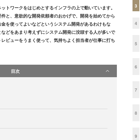
3
ットワークをはじめとするインフラの上で動いています。
要件と、意欲的な開発依頼者のおかげで、開発を始めてから
4
お金を使ってよいなどというシステム開発があるわけもな
となどをあまり考えずにシステム開発に没頭する人が多いで
トレビューをうまく使って、気持ちよく担当者が仕事に打ち
5
6
目次
7
8
9