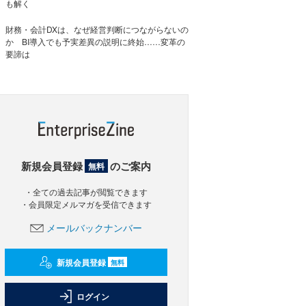
も解く
財務・会計DXは、なぜ経営判断につながらないの
か BI導入でも予実差異の説明に終始……変革の
要諦は
新規会員登録
のご案内
無料
・全ての過去記事が閲覧できます
・会員限定メルマガを受信できます
メールバックナンバー
新規会員登録
無料
ログイン