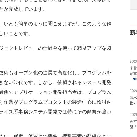
とか完成しています。
、いとも簡単のように聞こえますが、このような作
新
しいことです。
ジェクトレビューの仕組みを使って精度アップを図
2026
未曾
技術もオープン化の進展で高度化し、プログラムを
が重
N
きない時代です。しかし、依頼されるシステム開発
2026
者側のアプリケーション開発担当者は、プログラム
清水
り作業がプログラムプロダクトの製造中心に検討さ
指す
ライズ系事務システム開発では特にその傾向が強い
2026
みず
盤「
うに、仮定、仮置きの要件、攪乱要素の配慮などに