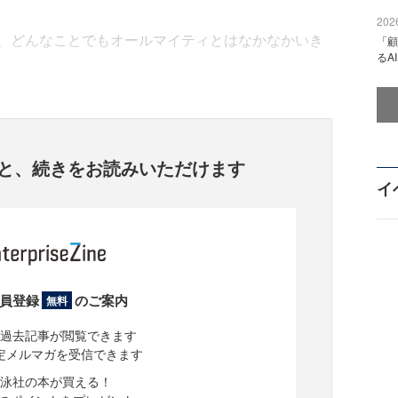
2026
、どんなことでもオールマイティとはなかなかいき
「顧
るA
と、
続きをお読みいただけます
イ
員登録
のご案内
無料
過去記事が閲覧できます
定メルマガを受信できます
泳社の本が買える！