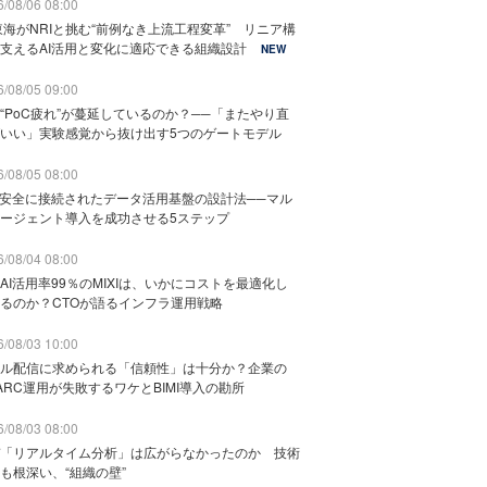
/08/06 08:00
東海がNRIと挑む“前例なき上流工程変革” リニア構
支えるAI活用と変化に適応できる組織設計
NEW
/08/05 09:00
“PoC疲れ”が蔓延しているのか？──「またやり直
いい」実験感覚から抜け出す5つのゲートモデル
/08/05 08:00
と安全に接続されたデータ活用基盤の設計法──マル
ージェント導入を成功させる5ステップ
/08/04 08:00
AI活用率99％のMIXIは、いかにコストを最適化し
るのか？CTOが語るインフラ運用戦略
/08/03 10:00
ル配信に求められる「信頼性」は十分か？企業の
ARC運用が失敗するワケとBIMI導入の勘所
/08/03 08:00
「リアルタイム分析」は広がらなかったのか 技術
も根深い、“組織の壁”