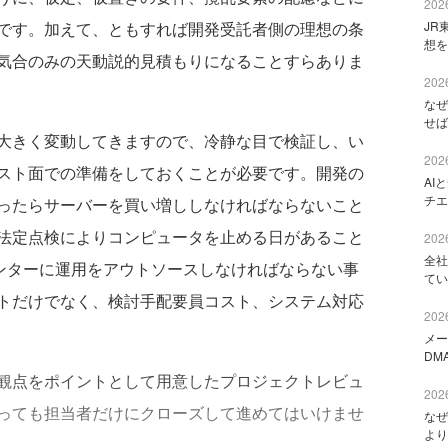
2026
です。加えて、ともすれば開発受託者側の理想の条
JR
想を
気合のみの天動説的見積もりになることすらありま
2026
なぜ
せば
大きく変動してきますので、冷静な目で検証し、い
2026
スト面での準備をしておくことが必要です。開発の
AI
チエ
ったらサーバーを買い増ししなければならないこと
法定点検によりコンピュータを止める日があること
2026
全社
センターに運用をアウトソースしなければならない事
てい
トだけでなく、検討手配要員コスト、システム対応
2026
メー
DM
観点をポイントとして用意したプロジェクトレビュ
2026
っても担当者だけにクローズして進めてはいけませ
なぜ
より