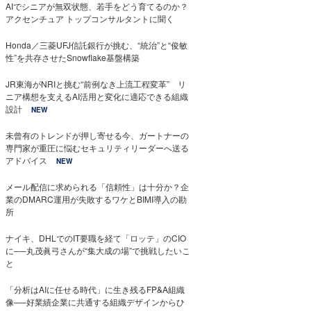
AIでシニアが無双状態、若手をどう育てるのか？
アクセンチュア トップコンサルタントに聞く
Honda／三菱UFJ信託銀行が挑む、“統治”と“俊敏
性”を共存させたSnowflake基盤構築
JR東海がNRIと挑む“前例なき上流工程変革” リ
ニア構想を支えるAI活用と変化に適応できる組織
設計
NEW
未曾有のトレンドが押し寄せる今、ガートナーの
専門家が重圧に悩むセキュリティリーダーへ送る
アドバイス
NEW
メール配信に求められる「信頼性」は十分か？企
業のDMARC運用が失敗するワケとBIMI導入の勘
所
ナイキ、DHLでのIT要職を経て「ロッテ」のCIO
に──丸茂眞弓さんが“集大成の場”で挑戦したいこ
と
「分析はAIに任せる時代」に生き残るFP&A組織
像──好業績企業に共通する組織デザインからひ