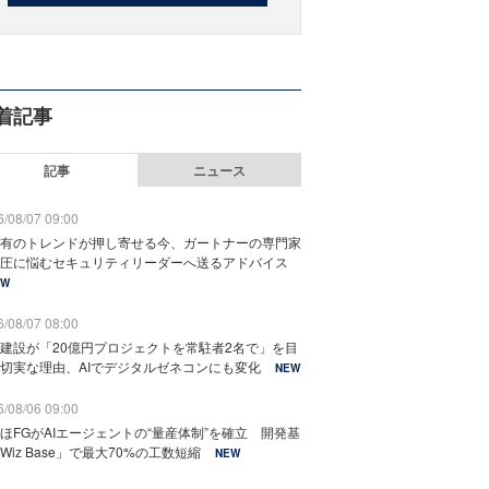
着記事
記事
ニュース
/08/07 09:00
有のトレンドが押し寄せる今、ガートナーの専門家
圧に悩むセキュリティリーダーへ送るアドバイス
EW
/08/07 08:00
建設が「20億円プロジェクトを常駐者2名で」を目
切実な理由、AIでデジタルゼネコンにも変化
NEW
/08/06 09:00
ほFGがAIエージェントの“量産体制”を確立 開発基
Wiz Base」で最大70%の工数短縮
NEW