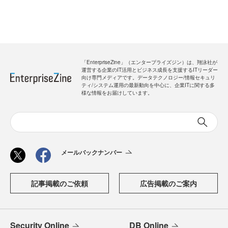
「EnterpriseZine」（エンタープライズジン）は、翔泳社が
運営する企業のIT活用とビジネス成長を支援するITリーダー
向け専門メディアです。データテクノロジー/情報セキュリ
ティ/システム運用の最新動向を中心に、企業ITに関する多
様な情報をお届けしています。
メールバックナンバー
記事掲載のご依頼
広告掲載のご案内
Security Online
DB Online