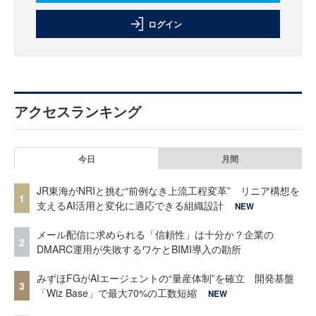
ログイン
アクセスランキング
今日
月間
JR東海がNRIと挑む“前例なき上流工程変革” リニア構想を
1
支えるAI活用と変化に適応できる組織設計
NEW
メール配信に求められる「信頼性」は十分か？企業の
2
DMARC運用が失敗するワケとBIMI導入の勘所
みずほFGがAIエージェントの“量産体制”を確立 開発基盤
3
「Wiz Base」で最大70%の工数短縮
NEW