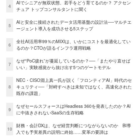
AIでシニアが無双状態、若手をどう育てるのか？ アクセン
4
チュア トップコンサルタントに聞く
AIと安全に接続されたデータ活用基盤の設計法──マルチエ
5
ージェント導入を成功させる5ステップ
全社AI活用率99％のMIXIは、いかにコストを最適化してい
6
るのか？CTOが語るインフラ運用戦略
なぜ“PoC疲れ”が蔓延しているのか？──「またやり直せば
7
いい」実験感覚から抜け出す5つのゲートモデル
NEC・CISO淵上真一氏が説く「フロンティアAI」時代のセ
8
キュリティ──「対峙すべきは未知ではなく、高速化された
既存の課題」
なぜセールスフォースはHeadless 360を発表したのか？AI
9
に中抜きされないSaaSの生存戦略
財務・会計DXは、なぜ経営判断につながらないのか BI導
10
入でも予実差異の説明に終始……変革の要諦は