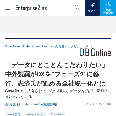
新規
ログイン
会員登録
Snowflake「Data Drivers Awards」受賞者インタビュー
（AD）
「データにとことんこだわりたい」
中外製薬がDXを“フェーズ2”に移
行、志済氏が進める全社統一化とは
Snowflakeで共有されていない膨大なデータを活用、新薬の
創出へつなげる
森 英信
[著] /
EnterpriseZine編集部
[編]
2022/11/25 10:00
データ活用
データドリブン
Snowflake