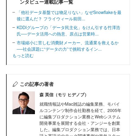
ンタビュー連載記事一覧
「他社データ基盤では物足りない」なぜSnowflakeを最
後に選んだ？ フライウィール前田...
KDDIグループの「データ民主化」をけん引する竹澤浩
氏──データ活用への熱意、原点は営業時...
市場縮小に苦しむ消費財メーカー、流通業を救えるか
──社会課題に“データの力”で挑戦するイン...
もっと読む
この記事の著者
森 英信（モリ ヒデノブ）
就職情報誌やMac雑誌の編集業務、モバイ
ルコンテンツ制作会社勤務を経て、2005年
に編集プロダクション業務とWebシステム
開発事業を展開する会社・アンジーを創業
した。編集プロダクション業務では、日本
語と英語でのテック関連事例や海外スター