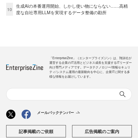
生成AIの本番運用開始、しかし使い物にならない……高精
10
度な自社専用LLMを実現するデータ整備の勘所
「EnterpriseZine」（エンタープライズジン）は、翔泳社が
運営する企業のIT活用とビジネス成長を支援するITリーダー
向け専門メディアです。データテクノロジー/情報セキュリ
ティ/システム運用の最新動向を中心に、企業ITに関する多
様な情報をお届けしています。
メールバックナンバー
記事掲載のご依頼
広告掲載のご案内