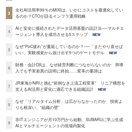
全社AI活用率99％のMIXIは、いかにコストを最適化してい
3
るのか？CTOが語るインフラ運用戦略
AIと安全に接続されたデータ活用基盤の設計法──マルチエ
4
ージェント導入を成功させる5ステップ
NEW
なぜ“PoC疲れ”が蔓延しているのか？──「またやり直せば
5
いい」実験感覚から抜け出す5つのゲートモデル
NEW
財務・会計DXは、なぜ経営判断につながらないのか BI導
6
入でも予実差異の説明に終始……変革の要諦は
JR東海がNRIと挑む“前例なき上流工程変革” リニア構想を
7
支えるAI活用と変化に適応できる組織設計
NEW
なぜ「リアルタイム分析」は広がらなかったのか 技術よ
8
りも根深い、“組織の壁”
非ITエンジニアが月10万円から始動、SUBARUに学ぶ生成
9
AIとマルチエージェントの現場内製化