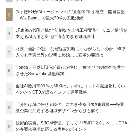
みずほFGがAIエージェントの“量産体制”を確立 開発基盤
3
「Wiz Base」で最大70%の工数短縮
JR東海がNRIと挑む“前例なき上流工程変革” リニア構想を
4
支えるAI活用と変化に適応できる組織設計
財務・会計DXは、なぜ経営判断につながらないのか BI導
5
入でも予実差異の説明に終始……変革の要諦は
Honda／三菱UFJ信託銀行が挑む、“統治”と“俊敏性”を共存
6
させたSnowflake基盤構築
全社AI活用率99％のMIXIは、いかにコストを最適化してい
7
るのか？CTOが語るインフラ運用戦略
「分析はAIに任せる時代」に生き残るFP&A組織像──好業
8
績企業に共通する組織デザインからひも解く
技術的実装、SBOM管理、そして「PSIRT 2.0」へ……CRA
9
の各要求事項に応える実務のポイント