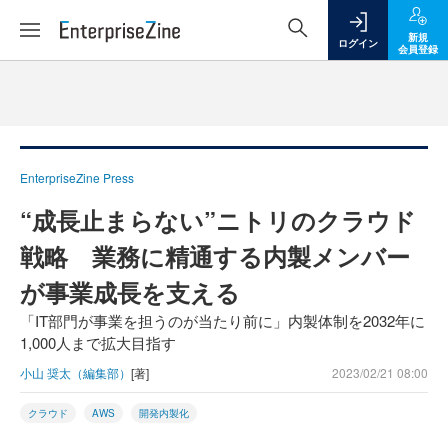
新規
ログイン
会員登録
EnterpriseZine Press
“成長止まらない”ニトリのクラウド
戦略 業務に精通する内製メンバー
が事業成長を支える
「IT部門が事業を担うのが当たり前に」内製体制を2032年に
1,000人まで拡大目指す
小山 奨太（編集部）
[著]
2023/02/21 08:00
クラウド
AWS
開発内製化