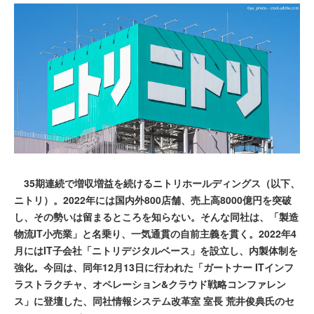
35期連続で増収増益を続けるニトリホールディングス（以下、
ニトリ）。2022年には国内外800店舗、売上高8000億円を突破
し、その勢いは留まるところを知らない。そんな同社は、「製造
物流IT⼩売業」と名乗り、一気通貫の自前主義を貫く。2022年4
月にはIT子会社「ニトリデジタルベース」を設立し、内製体制を
強化。今回は、同年12月13日に行われた「ガートナー ITインフ
ラストラクチャ、オペレーション&クラウド戦略コンファレン
ス」に登壇した、同社情報システム改⾰室 室⻑ 荒井俊典氏のセ