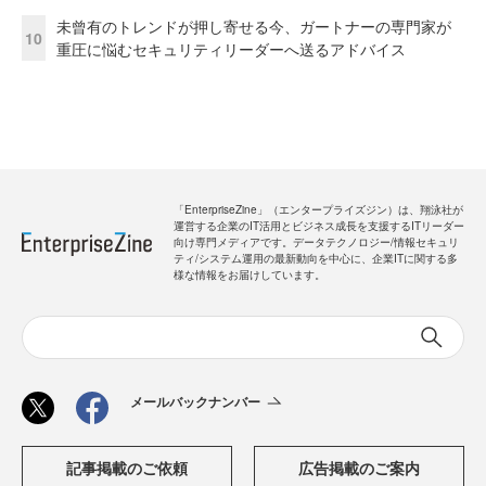
未曾有のトレンドが押し寄せる今、ガートナーの専門家が
10
重圧に悩むセキュリティリーダーへ送るアドバイス
「EnterpriseZine」（エンタープライズジン）は、翔泳社が
運営する企業のIT活用とビジネス成長を支援するITリーダー
向け専門メディアです。データテクノロジー/情報セキュリ
ティ/システム運用の最新動向を中心に、企業ITに関する多
様な情報をお届けしています。
メールバックナンバー
記事掲載のご依頼
広告掲載のご案内