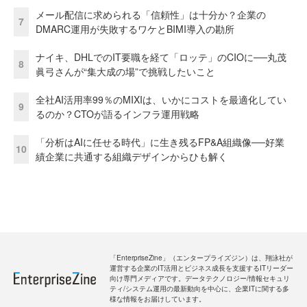
メール配信に求められる「信頼性」は十分か？企業の
7
DMARC運用が失敗するワケとBIMI導入の勘所
ナイキ、DHLでのIT要職を経て「ロッテ」のCIOに──丸茂
8
眞弓さんが“集大成の場”で挑戦したいこと
全社AI活用率99％のMIXIは、いかにコストを最適化してい
9
るのか？CTOが語るインフラ運用戦略
「分析はAIに任せる時代」に生き残るFP&A組織像──好業
10
績企業に共通する組織デザインからひも解く
「EnterpriseZine」（エンタープライズジン）は、翔泳社が
運営する企業のIT活用とビジネス成長を支援するITリーダー
向け専門メディアです。データテクノロジー/情報セキュリ
ティ/システム運用の最新動向を中心に、企業ITに関する多
様な情報をお届けしています。