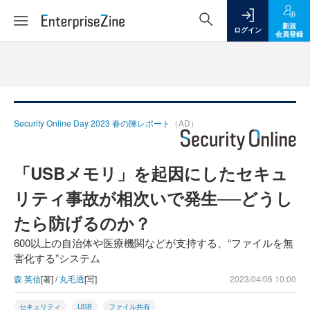
新規
ログイン
会員登録
Security Online Day 2023 春の陣レポート
（AD）
「USBメモリ」を起因にしたセキュ
リティ事故が相次いで発生──どうし
たら防げるのか？
600以上の自治体や医療機関などが支持する、“ファイルを無
害化する”システム
森 英信
[著] /
丸毛透
[写]
2023/04/06 10:00
セキュリティ
USB
ファイル共有