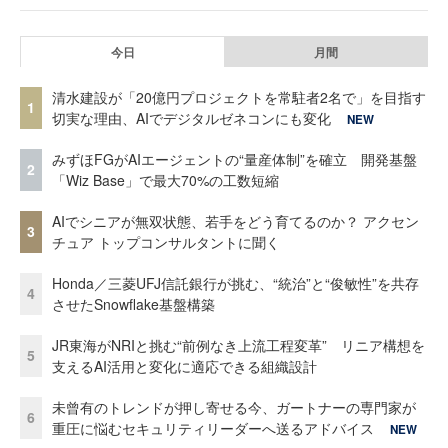
今日
月間
清水建設が「20億円プロジェクトを常駐者2名で」を目指す
1
切実な理由、AIでデジタルゼネコンにも変化
NEW
みずほFGがAIエージェントの“量産体制”を確立 開発基盤
2
「Wiz Base」で最大70%の工数短縮
AIでシニアが無双状態、若手をどう育てるのか？ アクセン
3
チュア トップコンサルタントに聞く
Honda／三菱UFJ信託銀行が挑む、“統治”と“俊敏性”を共存
4
させたSnowflake基盤構築
JR東海がNRIと挑む“前例なき上流工程変革” リニア構想を
5
支えるAI活用と変化に適応できる組織設計
未曾有のトレンドが押し寄せる今、ガートナーの専門家が
6
重圧に悩むセキュリティリーダーへ送るアドバイス
NEW