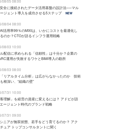
/08/05 08:00
と安全に接続されたデータ活用基盤の設計法──マル
ージェント導入を成功させる5ステップ
NEW
/08/04 08:00
AI活用率99％のMIXIは、いかにコストを最適化し
るのか？CTOが語るインフラ運用戦略
/08/03 10:00
ル配信に求められる「信頼性」は十分か？企業の
ARC運用が失敗するワケとBIMI導入の勘所
/08/03 08:00
「リアルタイム分析」は広がらなかったのか 技術
も根深い、“組織の壁”
/07/31 10:00
客理解」を経営の資産に変えるには？ アドビが語
Iエージェント時代のブランド戦略
/07/31 09:00
でシニアが無双状態、若手をどう育てるのか？ アク
チュア トップコンサルタントに聞く