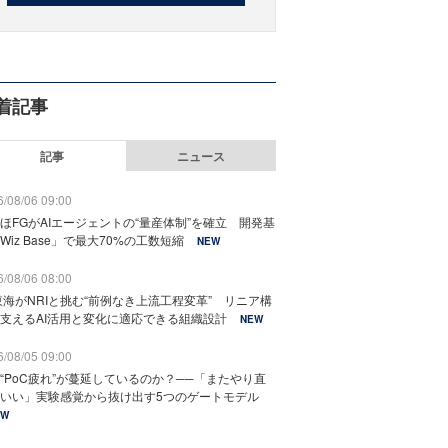
着記事
記事
ニュース
/08/06 09:00
ほFGがAIエージェントの“量産体制”を確立 開発基
Wiz Base」で最大70%の工数短縮
NEW
/08/06 08:00
東海がNRIと挑む“前例なき上流工程変革” リニア構
支えるAI活用と変化に適応できる組織設計
NEW
/08/05 09:00
“PoC疲れ”が蔓延しているのか？──「またやり直
いい」実験感覚から抜け出す5つのゲートモデル
EW