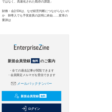
ではなく、高速化された既存の課題」
財務・会計DXは、なぜ経営判断につながらないの
か BI導入でも予実差異の説明に終始……変革の
要諦は
新規会員登録
のご案内
無料
・全ての過去記事が閲覧できます
・会員限定メルマガを受信できます
メールバックナンバー
新規会員登録
無料
ログイン