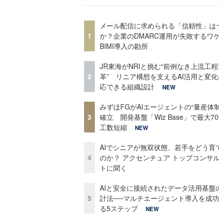
メール配信に求められる「信頼性」は
1
か？企業のDMARC運用が失敗するワ
BIMI導入の勘所
JR東海がNRIと挑む“前例なき上流工程
2
革” リニア構想を支えるAI活用と変
応できる組織設計
NEW
みずほFGがAIエージェントの“量産体制
3
確立 開発基盤「Wiz Base」で最大7
工数短縮
NEW
AIでシニアが無双状態、若手をどう育
4
のか？ アクセンチュア トップコンサ
トに聞く
AIと安全に接続されたデータ活用基盤
5
計法──マルチエージェント導入を成
る5ステップ
NEW