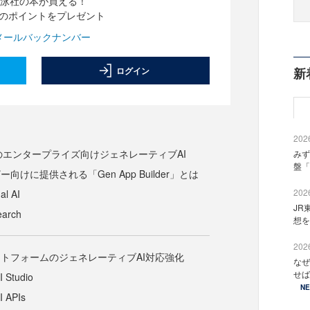
泳社の本が買える！
分のポイントをプレゼント
メールバックナンバー
ログイン
新
2026
loudのエンタープライズ向けジェネレーティブAI
みず
盤「
向けに提供される「Gen App Builder」とは
2026
al AI
JR
earch
想を
2026
トフォームのジェネレーティブAI対応強化
なぜ
せば
I Studio
N
I APIs