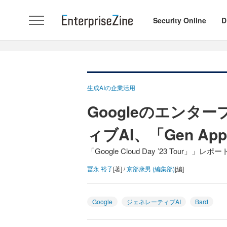
Security Online
D
生成AIの企業活用
Googleのエンタ
ィブAI、「Gen App
「Google Cloud Day ’23 Tour」」レポー
冨永 裕子
[著] /
京部康男 (編集部)
[編]
Google
ジェネレーティブAI
Bard