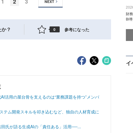
1
2
3
NEXT
2026
財
BI
たか？
参考になった
0
イ
覧
成AI活用の屋台骨を支えるのは“業務課題を持つ”メンバ
システム開発スキルを叩き込むなど、独自の人材育成に
ー 吉田氏が語る生成AIの「責任ある」活用──...