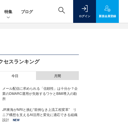
特集
ブログ
ログイン
新規
会員登録
クセスランキング
今日
月間
メール配信に求められる「信頼性」は十分か？企
業のDMARC運用が失敗するワケとBIMI導入の勘
所
JR東海がNRIと挑む“前例なき上流工程変革” リ
ニア構想を支えるAI活用と変化に適応できる組織
設計
NEW