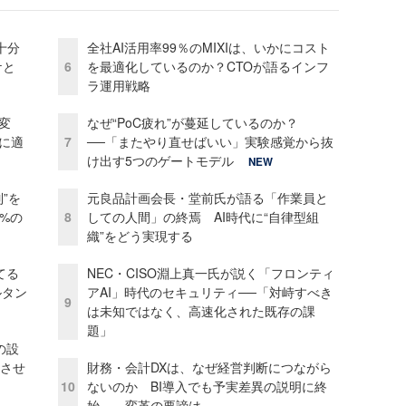
十分
全社AI活用率99％のMIXIは、いかにコスト
ケと
6
を最適化しているのか？CTOが語るインフ
ラ運用戦略
変
なぜ“PoC疲れ”が蔓延しているのか？
化に適
7
──「またやり直せばいい」実験感覚から抜
け出す5つのゲートモデル
NEW
”を
元良品計画会長・堂前氏が語る「作業員と
0%の
8
しての人間」の終焉 AI時代に“自律型組
織”をどう実現する
てる
NEC・CISO淵上真一氏が説く「フロンティ
ルタン
アAI」時代のセキュリティ──「対峙すべき
9
は未知ではなく、高速化された既存の課
題」
の設
功させ
財務・会計DXは、なぜ経営判断につながら
10
ないのか BI導入でも予実差異の説明に終
始……変革の要諦は