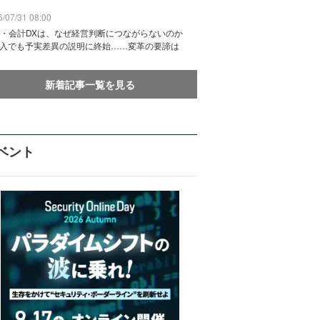
/07/31 08:00
務・会計DXは、なぜ経営判断につながらないのか
導入でも予実差異の説明に終始……変革の要諦は
新着記事一覧を見る
ベント