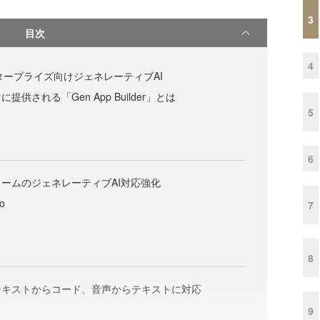
3
目次
4
のエンタープライズ向けジェネレーティブAI
供される「Gen App Builder」とは
5
6
ームのジェネレーティブAI対応強化
io
7
8
テキストからコード、音声からテキストに対応
9