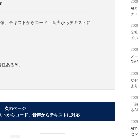
2026
en
AI
チエ
画像、テキストからコード、音声からテキストに
2026
全社
てい
2026
メー
DM
「責任あるAI」
2026
なぜ
より
2026
「顧
次のページ
るA
ストからコード、音声からテキストに対応
2026
AI
セン