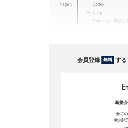
Page
3
Codey
Chirp
Googleの「責任あ
会員登録
する
無料
新規会
・全ての
・会員限