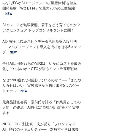
みずほFGがAIエージェントの“量産体制”を確立
開発基盤「Wiz Base」で最大70%の工数短縮
NEW
AIでシニアが無双状態、若手をどう育てるのか？
アクセンチュア トップコンサルタントに聞く
AIと安全に接続されたデータ活用基盤の設計法
──マルチエージェント導入を成功させる5ステッ
プ
NEW
全社AI活用率99％のMIXIは、いかにコストを最適
化しているのか？CTOが語るインフラ運用戦略
なぜ“PoC疲れ”が蔓延しているのか？──「またや
り直せばいい」実験感覚から抜け出す5つのゲー
トモデル
NEW
元良品計画会長・堂前氏が語る「作業員としての
人間」の終焉 AI時代に“自律型組織”をどう実現
する
NEC・CISO淵上真一氏が説く「フロンティア
AI」時代のセキュリティ──「対峙すべきは未知