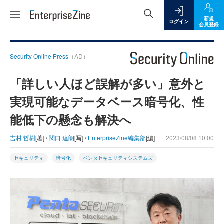
新規
ログイン
会員登録
Security Online Press
（AD）
「詳しい人ほど誤解が多い」意外と
実現可能なデータベース暗号化、性
能低下の懸念も解決へ
吉村 哲樹
[著] /
関口 達朗
[写] /
EnterpriseZine編集部
[編]
2023/08/08 10:00
セキュリティ
暗号化
ペンタセキュリティシステムズ