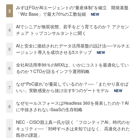
みずほFGがAIエージェントの“量産体制”を確立 開発基盤
3
「Wiz Base」で最大70%の工数短縮
NEW
AIでシニアが無双状態、若手をどう育てるのか？ アクセン
4
チュア トップコンサルタントに聞く
AIと安全に接続されたデータ活用基盤の設計法──マルチエ
5
ージェント導入を成功させる5ステップ
NEW
全社AI活用率99％のMIXIは、いかにコストを最適化してい
6
るのか？CTOが語るインフラ運用戦略
なぜ“PoC疲れ”が蔓延しているのか？──「またやり直せば
7
いい」実験感覚から抜け出す5つのゲートモデル
NEW
なぜセールスフォースはHeadless 360を発表したのか？AI
8
に中抜きされないSaaSの生存戦略
NEC・CISO淵上真一氏が説く「フロンティアAI」時代のセ
9
キュリティ──「対峙すべきは未知ではなく、高速化された
既存の課題」