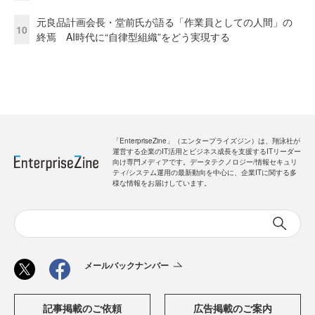
元良品計画会長・堂前氏が語る「作業員としての人間」の
10
終焉 AI時代に“自律型組織”をどう実現する
「EnterpriseZine」（エンタープライズジン）は、翔泳社が
運営する企業のIT活用とビジネス成長を支援するITリーダー
向け専門メディアです。データテクノロジー/情報セキュリ
ティ/システム運用の最新動向を中心に、企業ITに関する多
様な情報をお届けしています。
メールバックナンバー
記事掲載のご依頼
広告掲載のご案内