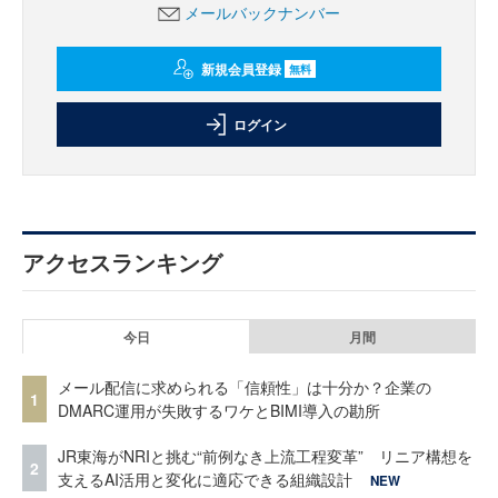
メールバックナンバー
新規会員登録
無料
ログイン
アクセスランキング
今日
月間
メール配信に求められる「信頼性」は十分か？企業の
1
DMARC運用が失敗するワケとBIMI導入の勘所
JR東海がNRIと挑む“前例なき上流工程変革” リニア構想を
2
支えるAI活用と変化に適応できる組織設計
NEW