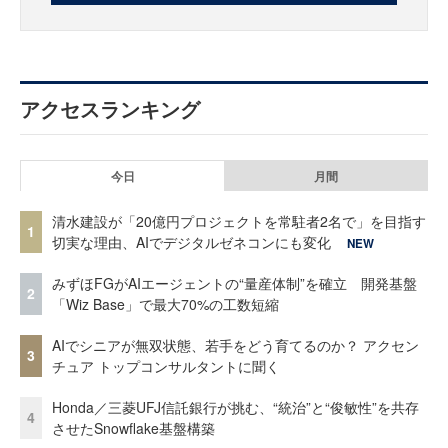
アクセスランキング
今日
月間
清水建設が「20億円プロジェクトを常駐者2名で」を目指す
1
切実な理由、AIでデジタルゼネコンにも変化
NEW
みずほFGがAIエージェントの“量産体制”を確立 開発基盤
2
「Wiz Base」で最大70%の工数短縮
AIでシニアが無双状態、若手をどう育てるのか？ アクセン
3
チュア トップコンサルタントに聞く
Honda／三菱UFJ信託銀行が挑む、“統治”と“俊敏性”を共存
4
させたSnowflake基盤構築