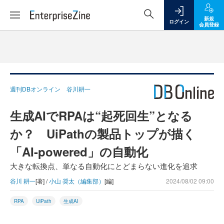
新規
ログイン
会員登録
週刊DBオンライン 谷川耕一
生成AIでRPAは“起死回生”となる
か？ UiPathの製品トップが描く
「AI-powered」の自動化
大きな転換点、単なる自動化にとどまらない進化を追求
谷川 耕一
[著] /
小山 奨太（編集部）
[編]
2024/08/02 09:00
RPA
UiPath
生成AI