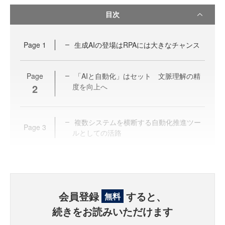
目次
Page
1
生成AIの登場はRPAには大きなチャンス
Page
「AIと自動化」はセット 文脈理解の精
2
度を向上へ
複数システムを横断する自動化推進ツー
Page
3
ルとしての活路
会員登録
すると、
無料
続きをお読みいただけます