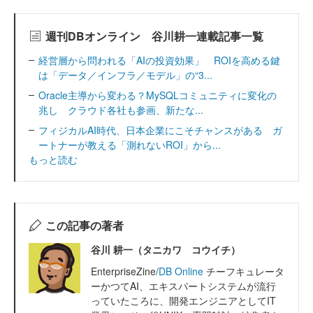
週刊DBオンライン 谷川耕一連載記事一覧
経営層から問われる「AIの投資効果」 ROIを高める鍵
は「データ／インフラ／モデル」の“3...
Oracle主導から変わる？MySQLコミュニティに変化の
兆し クラウド各社も参画、新たな...
フィジカルAI時代、日本企業にこそチャンスがある ガ
ートナーが教える「測れないROI」から...
もっと読む
この記事の著者
谷川 耕一（タニカワ コウイチ）
EnterpriseZine/
DB Online
チーフキュレータ
ーかつてAI、エキスパートシステムが流行
っていたころに、開発エンジニアとしてIT