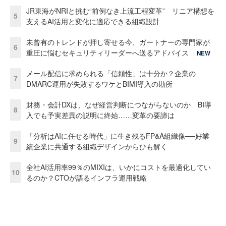
JR東海がNRIと挑む“前例なき上流工程変革” リニア構想を
5
支えるAI活用と変化に適応できる組織設計
未曾有のトレンドが押し寄せる今、ガートナーの専門家が
6
重圧に悩むセキュリティリーダーへ送るアドバイス
NEW
メール配信に求められる「信頼性」は十分か？企業の
7
DMARC運用が失敗するワケとBIMI導入の勘所
財務・会計DXは、なぜ経営判断につながらないのか BI導
8
入でも予実差異の説明に終始……変革の要諦は
「分析はAIに任せる時代」に生き残るFP&A組織像──好業
9
績企業に共通する組織デザインからひも解く
全社AI活用率99％のMIXIは、いかにコストを最適化してい
10
るのか？CTOが語るインフラ運用戦略