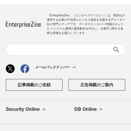
「EnterpriseZine」（エンタープライズジン）は、翔泳社が
運営する企業のIT活用とビジネス成長を支援するITリーダー
向け専門メディアです。データテクノロジー/情報セキュリ
ティ/システム運用の最新動向を中心に、企業ITに関する多
様な情報をお届けしています。
メールバックナンバー
記事掲載のご依頼
広告掲載のご案内
Security Online
DB Online