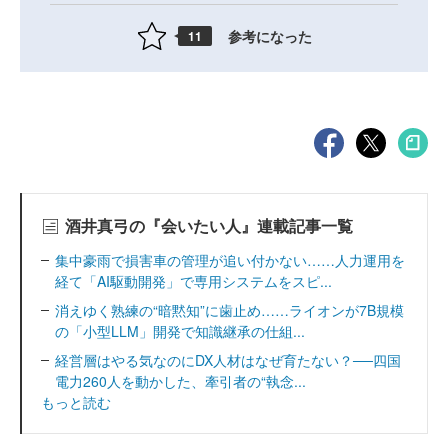
参考になった
11
酒井真弓の『会いたい人』連載記事一覧
集中豪雨で損害車の管理が追い付かない……人力運用を
経て「AI駆動開発」で専用システムをスピ...
消えゆく熟練の“暗黙知”に歯止め……ライオンが7B規模
の「小型LLM」開発で知識継承の仕組...
経営層はやる気なのにDX人材はなぜ育たない？──四国
電力260人を動かした、牽引者の“執念...
もっと読む