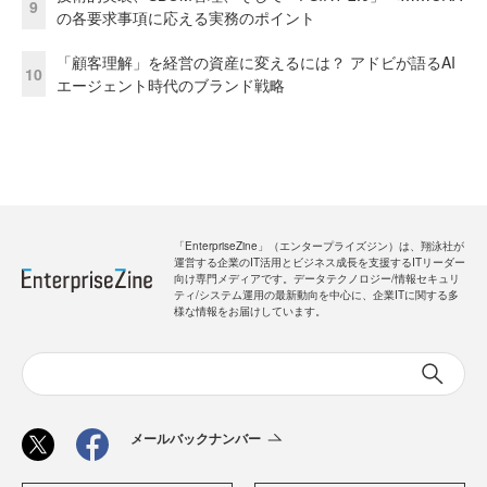
9
の各要求事項に応える実務のポイント
「顧客理解」を経営の資産に変えるには？ アドビが語るAI
10
エージェント時代のブランド戦略
「EnterpriseZine」（エンタープライズジン）は、翔泳社が
運営する企業のIT活用とビジネス成長を支援するITリーダー
向け専門メディアです。データテクノロジー/情報セキュリ
ティ/システム運用の最新動向を中心に、企業ITに関する多
様な情報をお届けしています。
メールバックナンバー