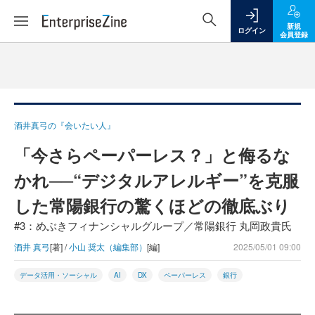
新規
ログイン
会員登録
酒井真弓の『会いたい人』
「今さらペーパーレス？」と侮るな
かれ──“デジタルアレルギー”を克服
した常陽銀行の驚くほどの徹底ぶり
#3：めぶきフィナンシャルグループ／常陽銀行 丸岡政貴氏
酒井 真弓
[著] /
小山 奨太（編集部）
[編]
2025/05/01 09:00
データ活用・ソーシャル
AI
DX
ペーパーレス
銀行