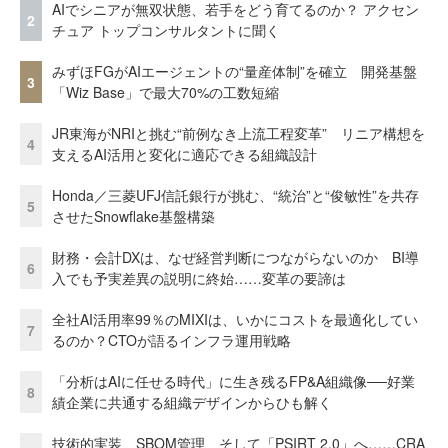
AIでシニアが無双状態、若手をどう育てるのか？ アクセン
2
チュア トップコンサルタントに聞く
みずほFGがAIエージェントの“量産体制”を確立 開発基盤
3
「Wiz Base」で最大70%の工数短縮
JR東海がNRIと挑む“前例なき上流工程変革” リニア構想を
4
支えるAI活用と変化に適応できる組織設計
Honda／三菱UFJ信託銀行が挑む、“統治”と“俊敏性”を共存
5
させたSnowflake基盤構築
財務・会計DXは、なぜ経営判断につながらないのか BI導
6
入でも予実差異の説明に終始……変革の要諦は
全社AI活用率99％のMIXIは、いかにコストを最適化してい
7
るのか？CTOが語るインフラ運用戦略
「分析はAIに任せる時代」に生き残るFP&A組織像──好業
8
績企業に共通する組織デザインからひも解く
技術的実装、SBOM管理、そして「PSIRT 2.0」へ……CRA