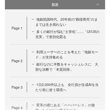
目次
地銀戦国時代、20年前の“殿様商売”のま
までは生き残れない
Page
1
多くの銀行が悩む“土管化”……「UI/UXの
充実」で差別化図る
利用ユーザーのことを考えた「地銀モー
ド」が支持集める
Page
2
銀行なのに半数をキャッシュレスに 大
胆な決断で「本質回帰」
1日2,000件以上も 全行員が生成AIを当
Page
3
たり前に使う環境へ
変革の礎にある「ペーパーレス」の徹
Page
4