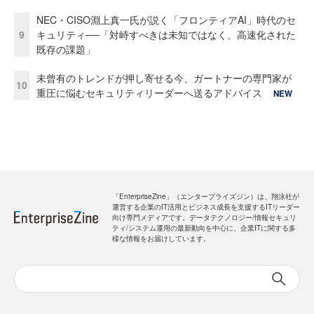
NEC・CISO淵上真一氏が説く「フロンティアAI」時代のセ
9
キュリティ──「対峙すべきは未知ではなく、高速化された
既存の課題」
未曾有のトレンドが押し寄せる今、ガートナーの専門家が
10
重圧に悩むセキュリティリーダーへ送るアドバイス
NEW
「EnterpriseZine」（エンタープライズジン）は、翔泳社が
運営する企業のIT活用とビジネス成長を支援するITリーダー
向け専門メディアです。データテクノロジー/情報セキュリ
ティ/システム運用の最新動向を中心に、企業ITに関する多
様な情報をお届けしています。