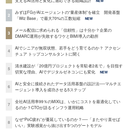
支えるAI活用と変化に適応できる組織設計
NEW
みずほFGがAIエージェントの“量産体制”を確立 開発基盤
2
「Wiz Base」で最大70%の工数短縮
NEW
メール配信に求められる「信頼性」は十分か？企業の
3
DMARC運用が失敗するワケとBIMI導入の勘所
AIでシニアが無双状態、若手をどう育てるのか？ アクセン
4
チュア トップコンサルタントに聞く
清水建設が「20億円プロジェクトを常駐者2名で」を目指す
5
切実な理由、AIでデジタルゼネコンにも変化
NEW
AIと安全に接続されたデータ活用基盤の設計法──マルチエ
6
ージェント導入を成功させる5ステップ
全社AI活用率99％のMIXIは、いかにコストを最適化してい
7
るのか？CTOが語るインフラ運用戦略
なぜ“PoC疲れ”が蔓延しているのか？──「またやり直せば
8
いい」実験感覚から抜け出す5つのゲートモデル