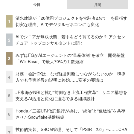
今日
月間
清水建設が「20億円プロジェクトを常駐者2名で」を目指す
1
切実な理由、AIでデジタルゼネコンにも変化
AIでシニアが無双状態、若手をどう育てるのか？ アクセン
2
チュア トップコンサルタントに聞く
みずほFGがAIエージェントの“量産体制”を確立 開発基盤
3
「Wiz Base」で最大70%の工数短縮
財務・会計DXは、なぜ経営判断につながらないのか BI導
4
入でも予実差異の説明に終始……変革の要諦は
JR東海がNRIと挑む“前例なき上流工程変革” リニア構想を
5
支えるAI活用と変化に適応できる組織設計
Honda／三菱UFJ信託銀行が挑む、“統治”と“俊敏性”を共存
6
させたSnowflake基盤構築
技術的実装、SBOM管理、そして「PSIRT 2.0」へ……CRA
7