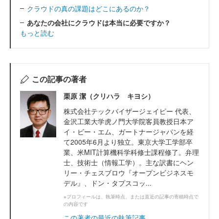
クラウドの真の課題はどこにあるのか？
あなたの会社にクラウドは本当に必要ですか？
もっと読む
この記事の著者
栗原 潔（クリハラ キヨシ）
株式会社テックバイザージェイピー 代表、
金沢工業大学虎ノ門大学院客員教授日本ア
イ・ビー・エム、ガートナージャパンを経
て2005年6月より独立。東京大学工学部卒
業、米MIT計算機科学科修士課程修了。弁理
士、技術士（情報工学）。主な訳書にヘン
リー・チェスブロウ『オープンビジネスモ
デル』、ドン・タプスコッ...
※プロフィールは、執筆時点、または直近の記事の寄稿時点で
の内容です
この著者の最近の執筆記事