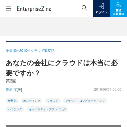
新規
ログイン
会員登録
栗原潔の2010年クラウド観察記
あなたの会社にクラウドは本当に必
要ですか？
第3回
栗原 潔
[著]
2010/06/01 00:00
仮想化
ホスティング
クラウド
クラウド・コンピューティング
ハウジング
キャパシティ・プランニング