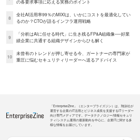
の各要求事項に応える実務のポイント
全社AI活用率99％のMIXIは、いかにコストを最適化してい
8
るのか？CTOが語るインフラ運用戦略
「分析はAIに任せる時代」に生き残るFP&A組織像──好業
9
績企業に共通する組織デザインからひも解く
未曾有のトレンドが押し寄せる今、ガートナーの専門家が
10
重圧に悩むセキュリティリーダーへ送るアドバイス
「EnterpriseZine」（エンタープライズジン）は、翔泳社が
運営する企業のIT活用とビジネス成長を支援するITリーダー
向け専門メディアです。データテクノロジー/情報セキュリ
ティ/システム運用の最新動向を中心に、企業ITに関する多
様な情報をお届けしています。