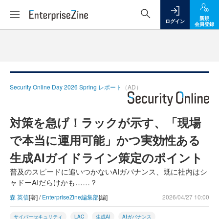
新規
ログイン
会員登録
Security Online Day 2026 Spring レポート
（AD）
対策を急げ！ラックが示す、「現場
で本当に運用可能」かつ実効性ある
生成AIガイドライン策定のポイント
普及のスピードに追いつかないAIガバナンス、既に社内はシ
ャドーAIだらけかも……？
森 英信
[著] /
EnterpriseZine編集部
[編]
2026/04/27 10:00
サイバーセキュリティ
LAC
生成AI
AIガバナンス