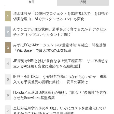
今日
月間
清水建設が「20億円プロジェクトを常駐者2名で」を目指す
1
切実な理由、AIでデジタルゼネコンにも変化
AIでシニアが無双状態、若手をどう育てるのか？ アクセン
2
チュア トップコンサルタントに聞く
みずほFGがAIエージェントの“量産体制”を確立 開発基盤
3
「Wiz Base」で最大70%の工数短縮
JR東海がNRIと挑む“前例なき上流工程変革” リニア構想を
4
支えるAI活用と変化に適応できる組織設計
財務・会計DXは、なぜ経営判断につながらないのか BI導
5
入でも予実差異の説明に終始……変革の要諦は
Honda／三菱UFJ信託銀行が挑む、“統治”と“俊敏性”を共存
6
させたSnowflake基盤構築
全社AI活用率99％のMIXIは、いかにコストを最適化してい
7
るのか？CTOが語るインフラ運用戦略