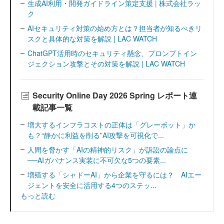
生成AI利用・開発ガイドライン策定支援 | 株式会社ラッ
ク
AIセキュリティ対策の始め方とは？担当者が知るべきリ
スクと具体的な対策を解説 | LAC WATCH
ChatGPT活用時のセキュリティ懸念、プロンプトイン
ジェクション攻撃とその対策を解説 | LAC WATCH
Security Online Day 2026 Spring レポート連
載記事一覧
増大するインフラコストの正体は「グレーボット」か
も？“静かに利益を削る”AI攻撃を可視化で...
人間を脅かす「AIの精神的リスク」が訴訟の論点に
──AIガバナンス実装に不可欠な5つの要素...
増殖する「シャドーAI」から企業を守るには？ AIエー
ジェントを安全に活用する4つのステッ...
もっと読む