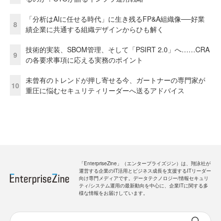
「分析はAIに任せる時代」に生き残るFP&A組織像──好業
8
績企業に共通する組織デザインからひも解く
技術的実装、SBOM管理、そして「PSIRT 2.0」へ……CRA
9
の各要求事項に応える実務のポイント
未曾有のトレンドが押し寄せる今、ガートナーの専門家が
10
重圧に悩むセキュリティリーダーへ送るアドバイス
「EnterpriseZine」（エンタープライズジン）は、翔泳社が
運営する企業のIT活用とビジネス成長を支援するITリーダー
向け専門メディアです。データテクノロジー/情報セキュリ
ティ/システム運用の最新動向を中心に、企業ITに関する多
様な情報をお届けしています。