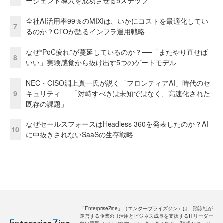
ージェント導入を成功させる5ステップ
全社AI活用率99％のMIXIは、いかにコストを最適化してい
7
るのか？CTOが語るインフラ運用戦略
なぜ“PoC疲れ”が蔓延しているのか？──「またやり直せば
8
いい」実験感覚から抜け出す5つのゲートモデル
NEC・CISO淵上真一氏が説く「フロンティアAI」時代のセ
9
キュリティ──「対峙すべきは未知ではなく、高速化された
既存の課題」
なぜセールスフォースはHeadless 360を発表したのか？AI
10
に中抜きされないSaaSの生存戦略
「EnterpriseZine」（エンタープライズジン）は、翔泳社が
運営する企業のIT活用とビジネス成長を支援するITリーダー