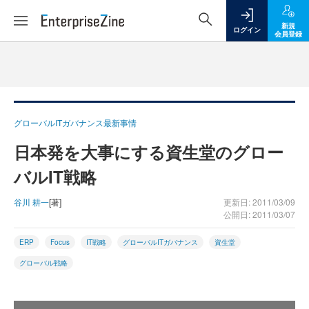
新規
ログイン
会員登録
グローバルITガバナンス最新事情
日本発を大事にする資生堂のグロー
バルIT戦略
谷川 耕一
[著]
更新日: 2011/03/09
公開日: 2011/03/07
ERP
Focus
IT戦略
グローバルITガバナンス
資生堂
グローバル戦略