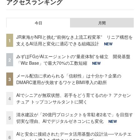
アクセスランキング
今日
月間
JR東海がNRIと挑む“前例なき上流工程変革” リニア構想を
1
支えるAI活用と変化に適応できる組織設計
NEW
みずほFGがAIエージェントの“量産体制”を確立 開発基盤
2
「Wiz Base」で最大70%の工数短縮
NEW
メール配信に求められる「信頼性」は十分か？企業の
3
DMARC運用が失敗するワケとBIMI導入の勘所
AIでシニアが無双状態、若手をどう育てるのか？ アクセン
4
チュア トップコンサルタントに聞く
清水建設が「20億円プロジェクトを常駐者2名で」を目指す
5
切実な理由、AIでデジタルゼネコンにも変化
NEW
AIと安全に接続されたデータ活用基盤の設計法──マルチエ
6