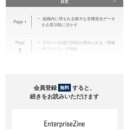
目次
組織内に埋もれる膨大な非構造化データ
Page
1
を企業活動に活かす
Page
グローバル化で対応が求められる「情報
2
ガバナンス」の強化
会員登録
すると、
無料
続きをお読みいただけます