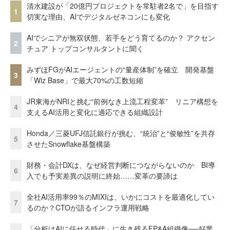
清水建設が「20億円プロジェクトを常駐者2名で」を目指す
1
切実な理由、AIでデジタルゼネコンにも変化
AIでシニアが無双状態、若手をどう育てるのか？ アクセン
2
チュア トップコンサルタントに聞く
みずほFGがAIエージェントの“量産体制”を確立 開発基盤
3
「Wiz Base」で最大70%の工数短縮
JR東海がNRIと挑む“前例なき上流工程変革” リニア構想を
4
支えるAI活用と変化に適応できる組織設計
Honda／三菱UFJ信託銀行が挑む、“統治”と“俊敏性”を共存
5
させたSnowflake基盤構築
財務・会計DXは、なぜ経営判断につながらないのか BI導
6
入でも予実差異の説明に終始……変革の要諦は
全社AI活用率99％のMIXIは、いかにコストを最適化してい
7
るのか？CTOが語るインフラ運用戦略
「分析はAIに任せる時代」に生き残るFP&A組織像──好業