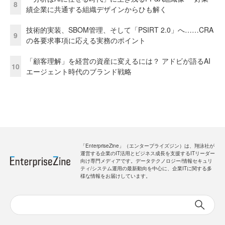
8
績企業に共通する組織デザインからひも解く
技術的実装、SBOM管理、そして「PSIRT 2.0」へ……CRA
9
の各要求事項に応える実務のポイント
「顧客理解」を経営の資産に変えるには？ アドビが語るAI
10
エージェント時代のブランド戦略
「EnterpriseZine」（エンタープライズジン）は、翔泳社が
運営する企業のIT活用とビジネス成長を支援するITリーダー
向け専門メディアです。データテクノロジー/情報セキュリ
ティ/システム運用の最新動向を中心に、企業ITに関する多
様な情報をお届けしています。