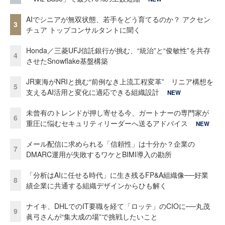
AIでシニアが無双状態、若手をどう育てるのか？ アクセン
3
チュア トップコンサルタントに聞く
Honda／三菱UFJ信託銀行が挑む、“統治”と“俊敏性”を共存
4
させたSnowflake基盤構築
JR東海がNRIと挑む“前例なき上流工程変革” リニア構想を
5
支えるAI活用と変化に適応できる組織設計
NEW
未曾有のトレンドが押し寄せる今、ガートナーの専門家が
6
重圧に悩むセキュリティリーダーへ送るアドバイス
NEW
メール配信に求められる「信頼性」は十分か？企業の
7
DMARC運用が失敗するワケとBIMI導入の勘所
「分析はAIに任せる時代」に生き残るFP&A組織像──好業
8
績企業に共通する組織デザインからひも解く
ナイキ、DHLでのIT要職を経て「ロッテ」のCIOに──丸茂
9
眞弓さんが“集大成の場”で挑戦したいこと