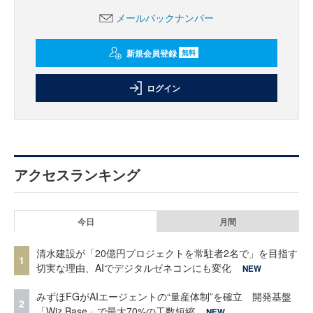
メールバックナンバー
新規会員登録
無料
ログイン
アクセスランキング
今日
月間
清水建設が「20億円プロジェクトを常駐者2名で」を目指す
1
切実な理由、AIでデジタルゼネコンにも変化
NEW
みずほFGがAIエージェントの“量産体制”を確立 開発基盤
2
「Wiz Base」で最大70%の工数短縮
NEW