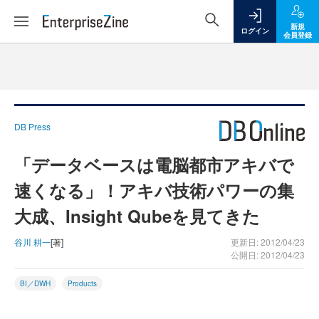
新規
ログイン
会員登録
DB Press
「データベースは電脳都市アキバで
速くなる」！アキバ技術パワーの集
大成、Insight Qubeを見てきた
谷川 耕一
[著]
更新日: 2012/04/23
公開日: 2012/04/23
BI／DWH
Products