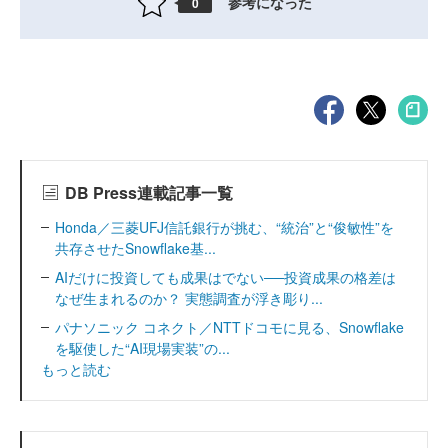
参考になった
0
DB Press連載記事一覧
Honda／三菱UFJ信託銀行が挑む、“統治”と“俊敏性”を
共存させたSnowflake基...
AIだけに投資しても成果はでない──投資成果の格差は
なぜ生まれるのか？ 実態調査が浮き彫り...
パナソニック コネクト／NTTドコモに見る、Snowflake
を駆使した“AI現場実装”の...
もっと読む