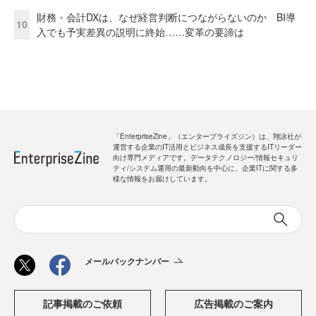
財務・会計DXは、なぜ経営判断につながらないのか BI導
10
入でも予実差異の説明に終始……変革の要諦は
「EnterpriseZine」（エンタープライズジン）は、翔泳社が
運営する企業のIT活用とビジネス成長を支援するITリーダー
向け専門メディアです。データテクノロジー/情報セキュリ
ティ/システム運用の最新動向を中心に、企業ITに関する多
様な情報をお届けしています。
メールバックナンバー
記事掲載のご依頼
広告掲載のご案内