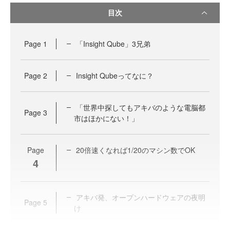
目次
Page
1
「Insight Qube」3兄弟
Page
2
Insight Qubeってなに？
「世界中探してもアキバのような電脳都
Page
3
市はほかにない！」
Page
20倍速くなれば1/20のマシン数でOK
4
アキバ発、オープンハードウェアの夜明
Page
5
け