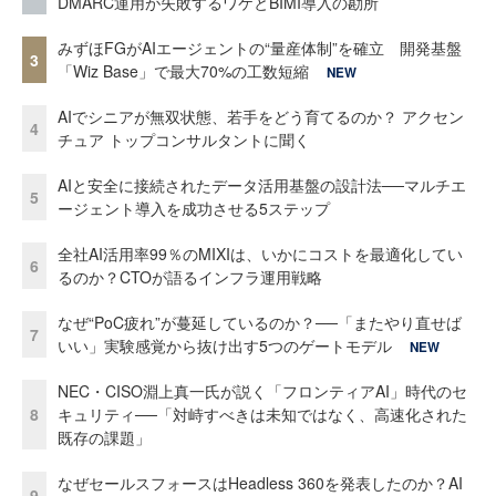
DMARC運用が失敗するワケとBIMI導入の勘所
みずほFGがAIエージェントの“量産体制”を確立 開発基盤
3
「Wiz Base」で最大70%の工数短縮
NEW
AIでシニアが無双状態、若手をどう育てるのか？ アクセン
4
チュア トップコンサルタントに聞く
AIと安全に接続されたデータ活用基盤の設計法──マルチエ
5
ージェント導入を成功させる5ステップ
全社AI活用率99％のMIXIは、いかにコストを最適化してい
6
るのか？CTOが語るインフラ運用戦略
なぜ“PoC疲れ”が蔓延しているのか？──「またやり直せば
7
いい」実験感覚から抜け出す5つのゲートモデル
NEW
NEC・CISO淵上真一氏が説く「フロンティアAI」時代のセ
8
キュリティ──「対峙すべきは未知ではなく、高速化された
既存の課題」
なぜセールスフォースはHeadless 360を発表したのか？AI
9