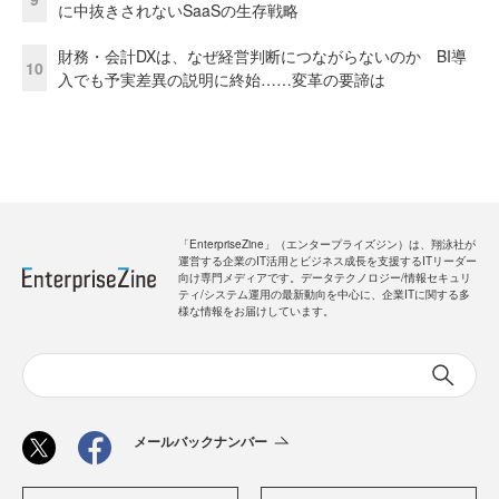
に中抜きされないSaaSの生存戦略
財務・会計DXは、なぜ経営判断につながらないのか BI導
10
入でも予実差異の説明に終始……変革の要諦は
「EnterpriseZine」（エンタープライズジン）は、翔泳社が
運営する企業のIT活用とビジネス成長を支援するITリーダー
向け専門メディアです。データテクノロジー/情報セキュリ
ティ/システム運用の最新動向を中心に、企業ITに関する多
様な情報をお届けしています。
メールバックナンバー