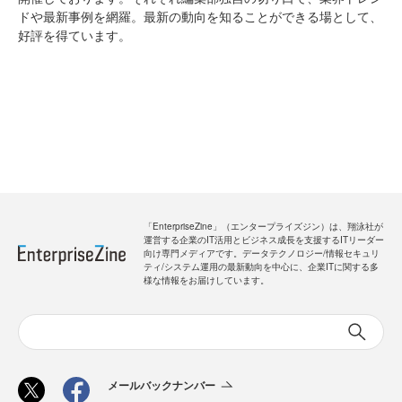
ドや最新事例を網羅。最新の動向を知ることができる場として、
好評を得ています。
「EnterpriseZine」（エンタープライズジン）は、翔泳社が
運営する企業のIT活用とビジネス成長を支援するITリーダー
向け専門メディアです。データテクノロジー/情報セキュリ
ティ/システム運用の最新動向を中心に、企業ITに関する多
様な情報をお届けしています。
メールバックナンバー