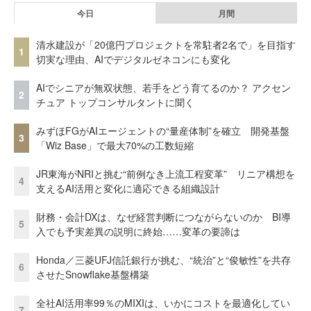
今日
月間
清水建設が「20億円プロジェクトを常駐者2名で」を目指す
1
切実な理由、AIでデジタルゼネコンにも変化
AIでシニアが無双状態、若手をどう育てるのか？ アクセン
2
チュア トップコンサルタントに聞く
みずほFGがAIエージェントの“量産体制”を確立 開発基盤
3
「Wiz Base」で最大70%の工数短縮
JR東海がNRIと挑む“前例なき上流工程変革” リニア構想を
4
支えるAI活用と変化に適応できる組織設計
財務・会計DXは、なぜ経営判断につながらないのか BI導
5
入でも予実差異の説明に終始……変革の要諦は
Honda／三菱UFJ信託銀行が挑む、“統治”と“俊敏性”を共存
6
させたSnowflake基盤構築
全社AI活用率99％のMIXIは、いかにコストを最適化してい
7