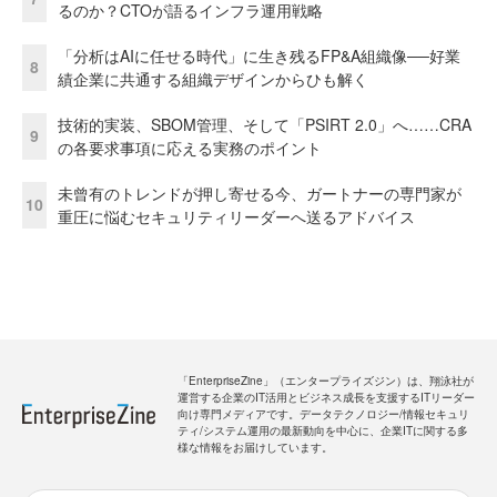
るのか？CTOが語るインフラ運用戦略
「分析はAIに任せる時代」に生き残るFP&A組織像──好業
8
績企業に共通する組織デザインからひも解く
技術的実装、SBOM管理、そして「PSIRT 2.0」へ……CRA
9
の各要求事項に応える実務のポイント
未曾有のトレンドが押し寄せる今、ガートナーの専門家が
10
重圧に悩むセキュリティリーダーへ送るアドバイス
「EnterpriseZine」（エンタープライズジン）は、翔泳社が
運営する企業のIT活用とビジネス成長を支援するITリーダー
向け専門メディアです。データテクノロジー/情報セキュリ
ティ/システム運用の最新動向を中心に、企業ITに関する多
様な情報をお届けしています。