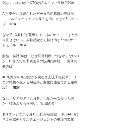
化しているのか？CTOが語るインフラ運用戦略
AIと安全に接続されたデータ活用基盤の設計法
──マルチエージェント導入を成功させる5ステッ
プ
NEW
なぜ“PoC疲れ”が蔓延しているのか？──「またや
り直せばいい」実験感覚から抜け出す5つのゲー
トモデル
NEW
財務・会計DXは、なぜ経営判断につながらないの
か BI導入でも予実差異の説明に終始……変革の
要諦は
JR東海がNRIと挑む“前例なき上流工程変革” リ
ニア構想を支えるAI活用と変化に適応できる組織
設計
NEW
なぜ「リアルタイム分析」は広がらなかったの
か 技術よりも根深い、“組織の壁”
非ITエンジニアが月10万円から始動、SUBARUに
学ぶ生成AIとマルチエージェントの現場内製化