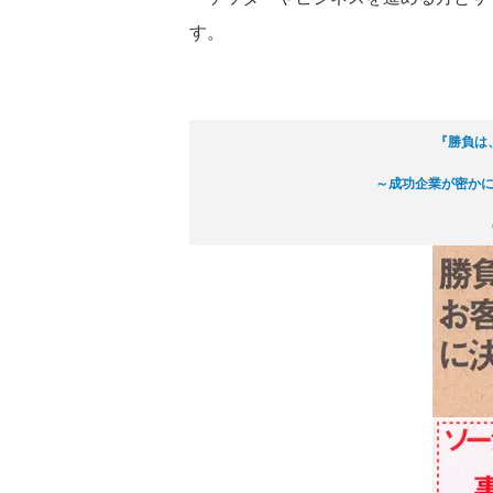
す。
『勝負は
～成功企業が密か