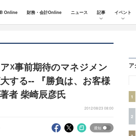
B Online
財務・会計Online
ニュース
記事
イベント
ア☓事前期待のマネジメン
ア
大する-- 『勝負は、お客様
著者 柴崎辰彦氏
1
2012/08/23 08:00
2
通知
3