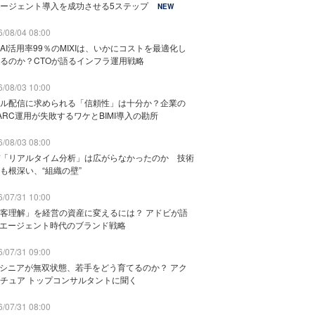
ージェント導入を成功させる5ステップ
NEW
/08/04 08:00
AI活用率99％のMIXIは、いかにコストを最適化し
るのか？CTOが語るインフラ運用戦略
/08/03 10:00
ル配信に求められる「信頼性」は十分か？企業の
ARC運用が失敗するワケとBIMI導入の勘所
/08/03 08:00
「リアルタイム分析」は広がらなかったのか 技術
も根深い、“組織の壁”
/07/31 10:00
客理解」を経営の資産に変えるには？ アドビが語
Iエージェント時代のブランド戦略
/07/31 09:00
でシニアが無双状態、若手をどう育てるのか？ アク
チュア トップコンサルタントに聞く
/07/31 08:00