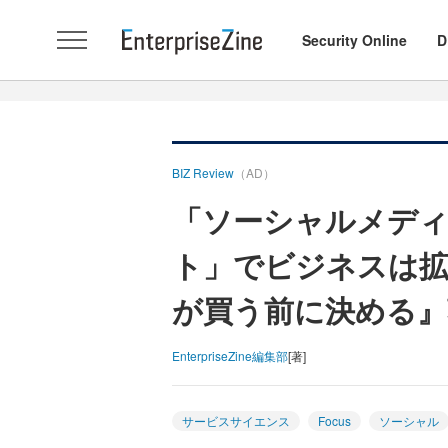
Security Online
D
BIZ Review
（AD）
「ソーシャルメディ
ト」でビジネスは拡
が買う前に決める』
EnterpriseZine編集部
[著]
サービスサイエンス
Focus
ソーシャル