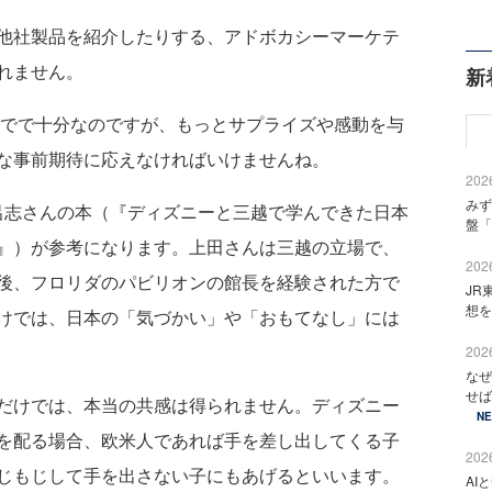
他社製品を紹介したりする、アドボカシーマーケテ
れません。
新
でで十分なのですが、もっとサプライズや感動を与
な事前期待に応えなければいけませんね。
2026
みず
志さんの本（『ディズニーと三越で学んできた日本
盤「
』）が参考になります。上田さんは三越の立場で、
2026
後、フロリダのパビリオンの館長を経験された方で
JR
想を
けでは、日本の「気づかい」や「おもてなし」には
2026
なぜ
せば
だけでは、本当の共感は得られません。ディズニー
N
を配る場合、欧米人であれば手を差し出してくる子
2026
じもじして手を出さない子にもあげるといいます。
AI