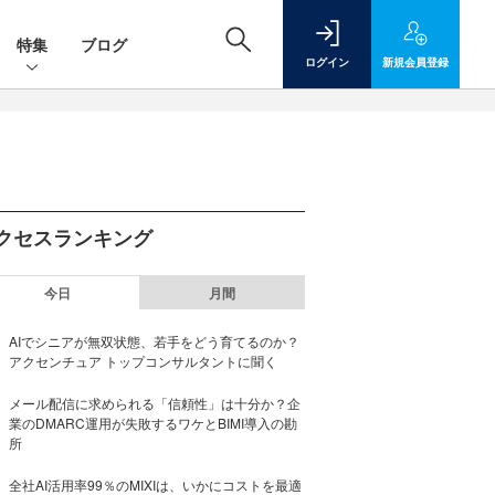
特集
ブログ
ログイン
新規
会員登録
クセスランキング
今日
月間
AIでシニアが無双状態、若手をどう育てるのか？
アクセンチュア トップコンサルタントに聞く
メール配信に求められる「信頼性」は十分か？企
業のDMARC運用が失敗するワケとBIMI導入の勘
所
全社AI活用率99％のMIXIは、いかにコストを最適