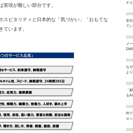
チエ
は実現が難しい部分です。
2026
ホスピタリティと日本的な「気づかい」「おもてな
全社
てい
きています。
2026
メー
DM
2026
なぜ
より
2026
「顧
るA
2026
AI
セン
2026