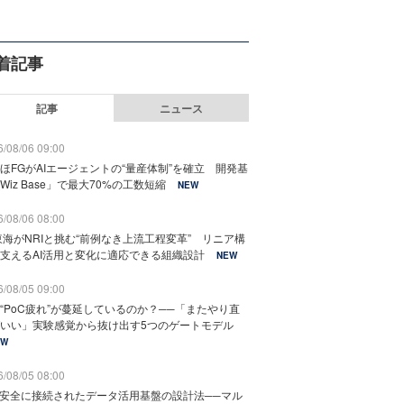
着記事
記事
ニュース
/08/06 09:00
ほFGがAIエージェントの“量産体制”を確立 開発基
Wiz Base」で最大70%の工数短縮
NEW
/08/06 08:00
東海がNRIと挑む“前例なき上流工程変革” リニア構
支えるAI活用と変化に適応できる組織設計
NEW
/08/05 09:00
“PoC疲れ”が蔓延しているのか？──「またやり直
いい」実験感覚から抜け出す5つのゲートモデル
EW
/08/05 08:00
と安全に接続されたデータ活用基盤の設計法──マル