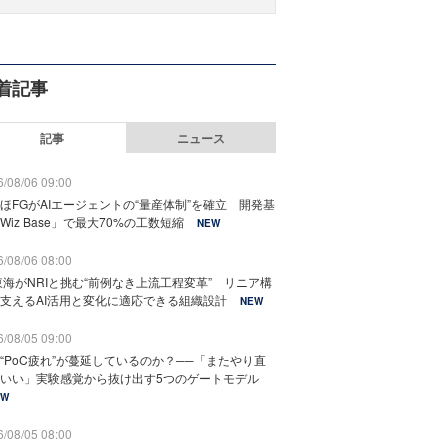
着記事
記事
ニュース
/08/06 09:00
ほFGがAIエージェントの“量産体制”を確立 開発基
Wiz Base」で最大70%の工数短縮
NEW
/08/06 08:00
東海がNRIと挑む“前例なき上流工程変革” リニア構
支えるAI活用と変化に適応できる組織設計
NEW
/08/05 09:00
“PoC疲れ”が蔓延しているのか？──「またやり直
いい」実験感覚から抜け出す5つのゲートモデル
EW
/08/05 08:00