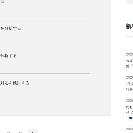
する
新
況を分析する
2026
を分析する
みず
盤「
2026
の対応を検討する
JR
想を
2026
なぜ
せば
N
2026