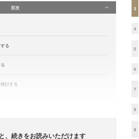
目次
3
4
析する
5
する
6
を検討する
7
8
9
と、
続きをお読みいただけます