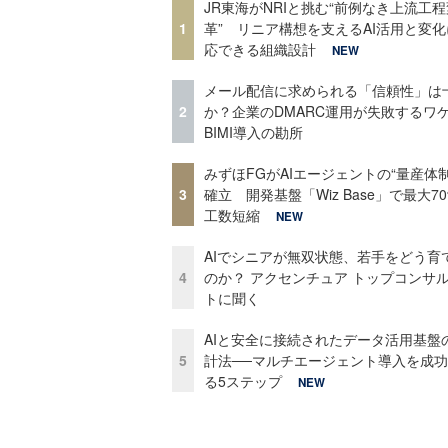
JR東海がNRIと挑む“前例なき上流工程
1
革” リニア構想を支えるAI活用と変
応できる組織設計
NEW
メール配信に求められる「信頼性」は
2
か？企業のDMARC運用が失敗するワ
BIMI導入の勘所
みずほFGがAIエージェントの“量産体制
3
確立 開発基盤「Wiz Base」で最大7
工数短縮
NEW
AIでシニアが無双状態、若手をどう育
4
のか？ アクセンチュア トップコンサ
トに聞く
AIと安全に接続されたデータ活用基盤
5
計法──マルチエージェント導入を成
る5ステップ
NEW