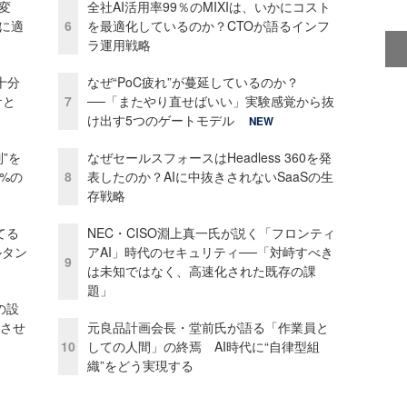
変
全社AI活用率99％のMIXIは、いかにコスト
化に適
6
を最適化しているのか？CTOが語るインフ
ラ運用戦略
十分
なぜ“PoC疲れ”が蔓延しているのか？
ケと
7
──「またやり直せばいい」実験感覚から抜
け出す5つのゲートモデル
NEW
”を
なぜセールスフォースはHeadless 360を発
0%の
8
表したのか？AIに中抜きされないSaaSの生
存戦略
てる
NEC・CISO淵上真一氏が説く「フロンティ
ルタン
アAI」時代のセキュリティ──「対峙すべき
9
は未知ではなく、高速化された既存の課
題」
の設
功させ
元良品計画会長・堂前氏が語る「作業員と
10
しての人間」の終焉 AI時代に“自律型組
織”をどう実現する