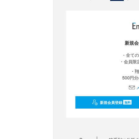
新規会
・全ての
・会員限
・翔
500円
新規会員登録
無料