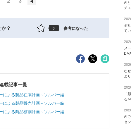
2
3
4
AI
チエ
2026
全社
たか？
参考になった
0
てい
2026
メー
DM
2026
なぜ
より
座連載記事一覧
2026
「顧
ソルバーによる製品在庫計画～ソルバー編
るA
ソルバーによる製品販売計画～ソルバー編
2026
ソルバーによる商品棚割計画～ソルバー編
AI
セン