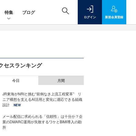
特集
ブログ
ログイン
新規
会員登録
クセスランキング
今日
月間
JR東海がNRIと挑む“前例なき上流工程変革” リ
ニア構想を支えるAI活用と変化に適応できる組織
設計
NEW
メール配信に求められる「信頼性」は十分か？企
業のDMARC運用が失敗するワケとBIMI導入の勘
所