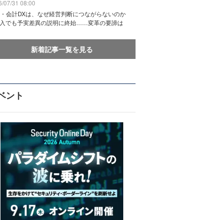
/07/31 08:00
務・会計DXは、なぜ経営判断につながらないのか
導入でも予実差異の説明に終始……変革の要諦は
新着記事一覧を見る
ベント