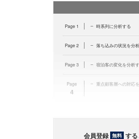
Page
1
時系列に分析する
Page
2
落ち込みの状況を分
Page
3
宿泊客の変化を分析
Page
重点顧客層への対応
4
会員登録
する
無料