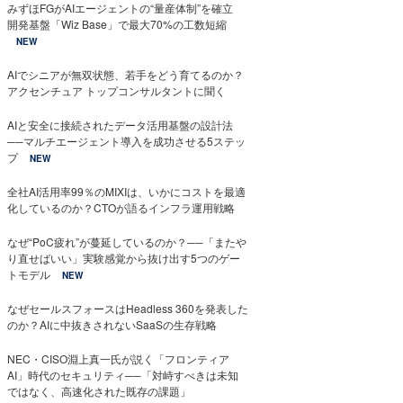
みずほFGがAIエージェントの“量産体制”を確立
開発基盤「Wiz Base」で最大70%の工数短縮
NEW
AIでシニアが無双状態、若手をどう育てるのか？
アクセンチュア トップコンサルタントに聞く
AIと安全に接続されたデータ活用基盤の設計法
──マルチエージェント導入を成功させる5ステッ
プ
NEW
全社AI活用率99％のMIXIは、いかにコストを最適
化しているのか？CTOが語るインフラ運用戦略
なぜ“PoC疲れ”が蔓延しているのか？──「またや
り直せばいい」実験感覚から抜け出す5つのゲー
トモデル
NEW
なぜセールスフォースはHeadless 360を発表した
のか？AIに中抜きされないSaaSの生存戦略
NEC・CISO淵上真一氏が説く「フロンティア
AI」時代のセキュリティ──「対峙すべきは未知
ではなく、高速化された既存の課題」