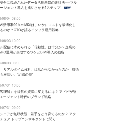
と安全に接続されたデータ活用基盤の設計法──マル
ージェント導入を成功させる5ステップ
NEW
/08/04 08:00
AI活用率99％のMIXIは、いかにコストを最適化し
るのか？CTOが語るインフラ運用戦略
/08/03 10:00
ル配信に求められる「信頼性」は十分か？企業の
ARC運用が失敗するワケとBIMI導入の勘所
/08/03 08:00
「リアルタイム分析」は広がらなかったのか 技術
も根深い、“組織の壁”
/07/31 10:00
客理解」を経営の資産に変えるには？ アドビが語
Iエージェント時代のブランド戦略
/07/31 09:00
でシニアが無双状態、若手をどう育てるのか？ アク
チュア トップコンサルタントに聞く