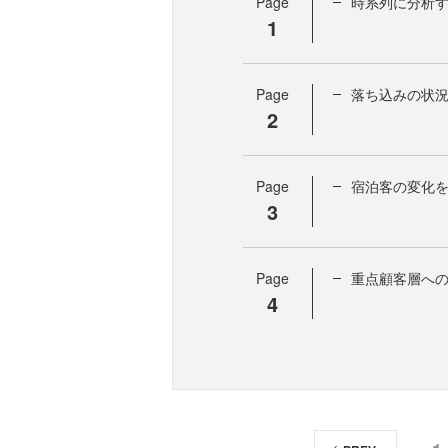
Page
時系列に分析
1
Page
落ち込みの状
2
Page
宿泊客の変化
3
Page
重点顧客層へ
4