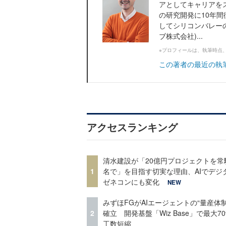
アとしてキャリアを
の研究開発に10年
してシリコンバレー
ブ株式会社)...
※プロフィールは、執筆時点
この著者の最近の執
アクセスランキング
清水建設が「20億円プロジェクトを常
1
名で」を目指す切実な理由、AIでデジ
ゼネコンにも変化
NEW
みずほFGがAIエージェントの“量産体制
2
確立 開発基盤「Wiz Base」で最大7
工数短縮