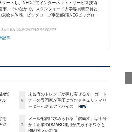
スタートし、NECにてインターネット・サービス技術
間従事。そのなかで、スタンフォード大学客員研究員と
の息吹を体感。ビッグローブ事業部(現NECビッグロー
、または直近の記事の寄稿時点での内容です
筆記事
駐者2
未曾有のトレンドが押し寄せる今、ガート
タル
6
ナーの専門家が重圧に悩むセキュリティリ
ーダーへ送るアドバイス
NEW
”を
メール配信に求められる「信頼性」は十分
0%の
7
か？企業のDMARC運用が失敗するワケと
BIMI導入の勘所