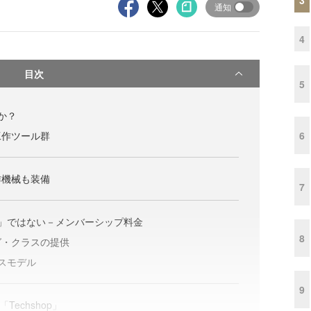
通知
4
目次
5
何か？
6
工作ツール群
作機械も装備
7
リー」ではない－メンバーシップ料金
8
グ・クラスの提供
ネスモデル
9
「Techshop」