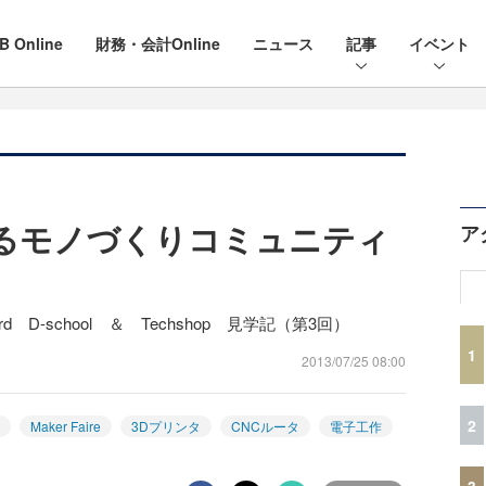
B Online
財務・会計Online
ニュース
記事
イベント
に見るモノづくりコミュニティ
ア
ord D-school ＆ Techshop 見学記（第3回）
1
2013/07/25 08:00
2
Maker Faire
3Dプリンタ
CNCルータ
電子工作
3