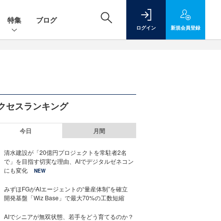
特集
ブログ
ログイン
新規
会員登録
クセスランキング
今日
月間
清水建設が「20億円プロジェクトを常駐者2名
で」を目指す切実な理由、AIでデジタルゼネコン
にも変化
NEW
みずほFGがAIエージェントの“量産体制”を確立
開発基盤「Wiz Base」で最大70%の工数短縮
AIでシニアが無双状態、若手をどう育てるのか？