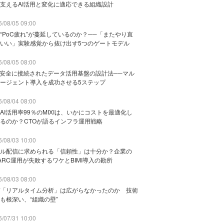
支えるAI活用と変化に適応できる組織設計
/08/05 09:00
“PoC疲れ”が蔓延しているのか？──「またやり直
いい」実験感覚から抜け出す5つのゲートモデル
/08/05 08:00
と安全に接続されたデータ活用基盤の設計法──マル
ージェント導入を成功させる5ステップ
/08/04 08:00
AI活用率99％のMIXIは、いかにコストを最適化し
るのか？CTOが語るインフラ運用戦略
/08/03 10:00
ル配信に求められる「信頼性」は十分か？企業の
ARC運用が失敗するワケとBIMI導入の勘所
/08/03 08:00
「リアルタイム分析」は広がらなかったのか 技術
も根深い、“組織の壁”
/07/31 10:00