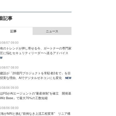
着記事
記事
ニュース
/08/07 09:00
有のトレンドが押し寄せる今、ガートナーの専門家
圧に悩むセキュリティリーダーへ送るアドバイス
EW
/08/07 08:00
建設が「20億円プロジェクトを常駐者2名で」を目
切実な理由、AIでデジタルゼネコンにも変化
NEW
/08/06 09:00
ほFGがAIエージェントの“量産体制”を確立 開発基
Wiz Base」で最大70%の工数短縮
/08/06 08:00
東海がNRIと挑む“前例なき上流工程変革” リニア構