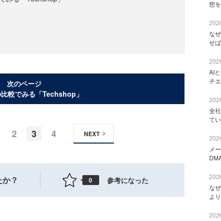
想を
2026
なぜ
せば
2026
AI
チエ
次のページ
との比較でみる「Techshop」
2026
全社
てい
2
3
4
NEXT
2026
メー
DM
2026
たか？
参考になった
0
なぜ
より
2026