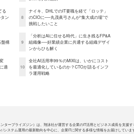
てる
ナイキ、DHLでのIT要職を経て「ロッテ」
ルタン
8
のCIOに──丸茂眞弓さんが“集大成の場”で
挑戦したいこと
「分析はAIに任せる時代」に生き残るFP&A
e基盤構
9
組織像──好業績企業に共通する組織デザイ
ンからひも解く
変
全社AI活用率99％のMIXIは、いかにコスト
化に適
10
を最適化しているのか？CTOが語るインフ
ラ運用戦略
Zine」（エンタープライズジン）は、翔泳社が運営する企業のIT活用とビジネス成長を支
ィ/システム運用の最新動向を中心に、企業ITに関する多様な情報をお届けしていま