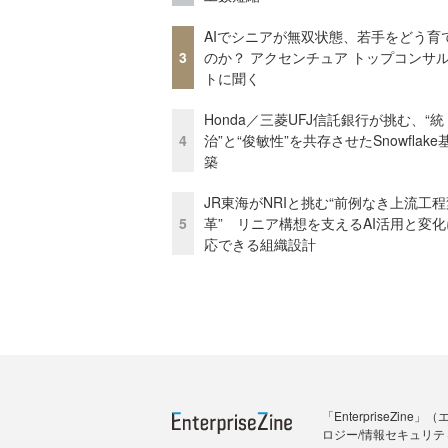
AIでシニアが無双状態、若手をどう育
3
のか？ アクセンチュア トップコンサ
トに聞く
Honda／三菱UFJ信託銀行が挑む、“統
4
治”と“俊敏性”を共存させたSnowflak
築
JR東海がNRIと挑む“前例なき上流工程
5
革” リニア構想を支えるAI活用と変
応できる組織設計
「Enterprise
ロジー/情報セキュリテ