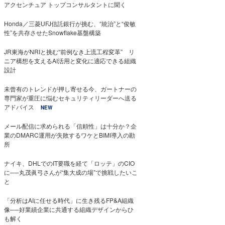
アクセンチュア トップコンサルタントに聞く
Honda／三菱UFJ信託銀行が挑む、“統治”と“俊敏
性”を共存させたSnowflake基盤構築
JR東海がNRIと挑む“前例なき上流工程変革” リ
ニア構想を支えるAI活用と変化に適応できる組織
設計
未曾有のトレンドが押し寄せる今、ガートナーの
専門家が重圧に悩むセキュリティリーダーへ送る
アドバイス
NEW
メール配信に求められる「信頼性」は十分か？企
業のDMARC運用が失敗するワケとBIMI導入の勘
所
ナイキ、DHLでのIT要職を経て「ロッテ」のCIO
に──丸茂眞弓さんが“集大成の場”で挑戦したいこ
と
「分析はAIに任せる時代」に生き残るFP&A組織
像──好業績企業に共通する組織デザインからひ
も解く