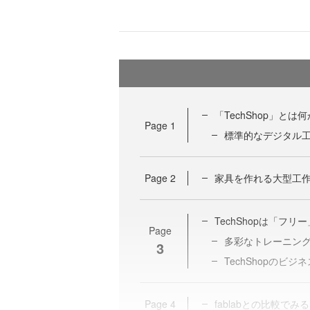
「TechShop」とは
Page
1
標準的なデジタル
Page
2
家具を作れる大型工
TechShopは「フ
Page
多彩なトレーニン
3
TechShopのビジ
Page
4
fablabとの比較でみる