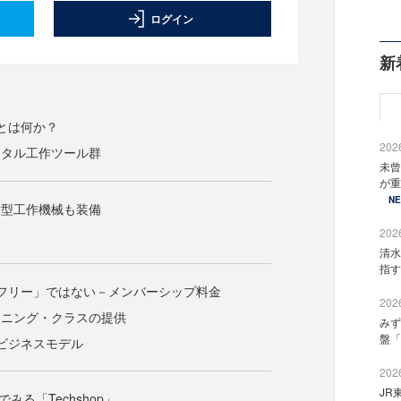
ログイン
新
p」とは何か？
2026
ジタル工作ツール群
未曾
が重
N
大型工作機械も装備
2026
清水
指す
pは「フリー」ではない－メンバーシップ料金
2026
ーニング・クラスの提供
みず
盤「
pのビジネスモデル
2026
JR
較でみる「Techshop」