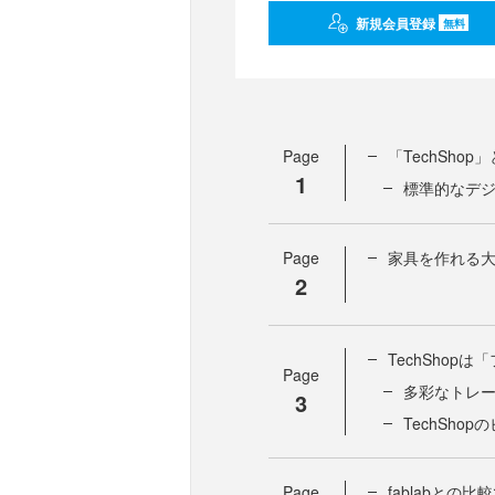
新規会員登録
無料
Page
「TechSho
1
標準的なデ
Page
家具を作れる
2
TechSho
Page
多彩なトレ
3
TechSho
Page
fablabとの比