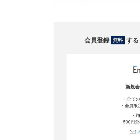
会員登録
する
無料
新規会
・全ての
・会員限
・翔
500円