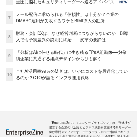
重圧に悩むセキュリティリーダーへ送るアドバイス
NEW
メール配信に求められる「信頼性」は十分か？企業の
7
DMARC運用が失敗するワケとBIMI導入の勘所
財務・会計DXは、なぜ経営判断につながらないのか BI導
8
入でも予実差異の説明に終始……変革の要諦は
「分析はAIに任せる時代」に生き残るFP&A組織像──好業
9
績企業に共通する組織デザインからひも解く
全社AI活用率99％のMIXIは、いかにコストを最適化してい
10
るのか？CTOが語るインフラ運用戦略
「EnterpriseZine」（エンタープライズジン）は、翔泳社が
運営する企業のIT活用とビジネス成長を支援するITリーダー
向け専門メディアです。データテクノロジー/情報セキュリ
ティ/システム運用の最新動向を中心に、企業ITに関する多