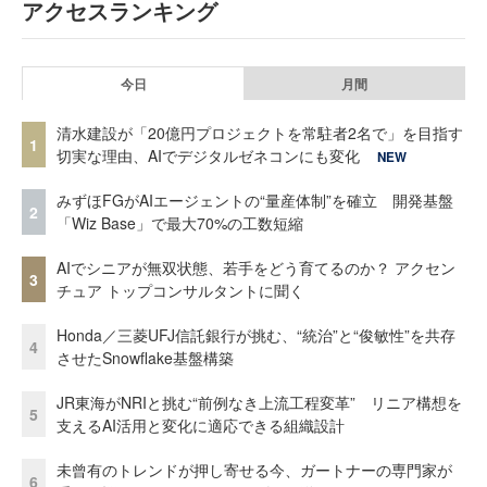
アクセスランキング
今日
月間
清水建設が「20億円プロジェクトを常駐者2名で」を目指す
1
切実な理由、AIでデジタルゼネコンにも変化
NEW
みずほFGがAIエージェントの“量産体制”を確立 開発基盤
2
「Wiz Base」で最大70%の工数短縮
AIでシニアが無双状態、若手をどう育てるのか？ アクセン
3
チュア トップコンサルタントに聞く
Honda／三菱UFJ信託銀行が挑む、“統治”と“俊敏性”を共存
4
させたSnowflake基盤構築
JR東海がNRIと挑む“前例なき上流工程変革” リニア構想を
5
支えるAI活用と変化に適応できる組織設計
未曾有のトレンドが押し寄せる今、ガートナーの専門家が
6