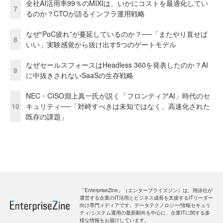
全社AI活用率99％のMIXIは、いかにコストを最適化してい
7
るのか？CTOが語るインフラ運用戦略
なぜ“PoC疲れ”が蔓延しているのか？──「またやり直せば
8
いい」実験感覚から抜け出す5つのゲートモデル
なぜセールスフォースはHeadless 360を発表したのか？AI
9
に中抜きされないSaaSの生存戦略
NEC・CISO淵上真一氏が説く「フロンティアAI」時代のセ
10
キュリティ──「対峙すべきは未知ではなく、高速化された
既存の課題」
「EnterpriseZine」（エンタープライズジン）は、翔泳社が
運営する企業のIT活用とビジネス成長を支援するITリーダー
向け専門メディアです。データテクノロジー/情報セキュリ
ティ/システム運用の最新動向を中心に、企業ITに関する多
様な情報をお届けしています。