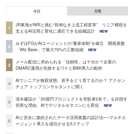
今日
月間
JR東海がNRIと挑む“前例なき上流工程変革” リニア構想を
1
支えるAI活用と変化に適応できる組織設計
NEW
みずほFGがAIエージェントの“量産体制”を確立 開発基盤
2
「Wiz Base」で最大70%の工数短縮
NEW
メール配信に求められる「信頼性」は十分か？企業の
3
DMARC運用が失敗するワケとBIMI導入の勘所
AIでシニアが無双状態、若手をどう育てるのか？ アクセン
4
チュア トップコンサルタントに聞く
清水建設が「20億円プロジェクトを常駐者2名で」を目指す
5
切実な理由、AIでデジタルゼネコンにも変化
NEW
AIと安全に接続されたデータ活用基盤の設計法──マルチエ
6
ージェント導入を成功させる5ステップ