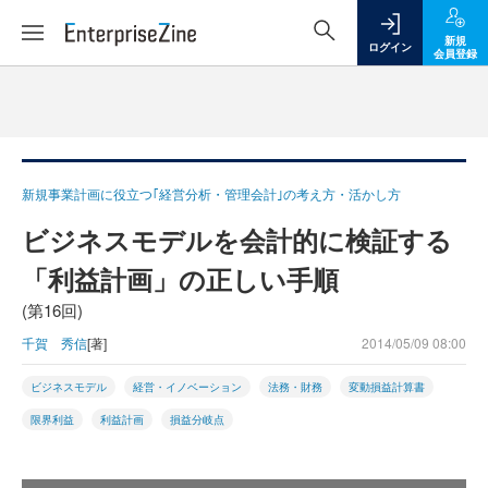
新規
ログイン
会員登録
新規事業計画に役立つ｢経営分析・管理会計｣の考え方・活かし方
ビジネスモデルを会計的に検証する
「利益計画」の正しい手順
(第16回)
千賀 秀信
[著]
2014/05/09 08:00
ビジネスモデル
経営・イノベーション
法務・財務
変動損益計算書
限界利益
利益計画
損益分岐点