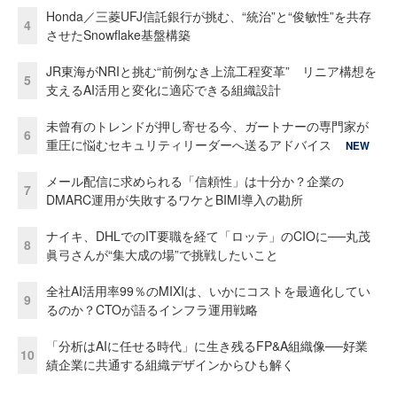
Honda／三菱UFJ信託銀行が挑む、“統治”と“俊敏性”を共存
4
させたSnowflake基盤構築
JR東海がNRIと挑む“前例なき上流工程変革” リニア構想を
5
支えるAI活用と変化に適応できる組織設計
未曾有のトレンドが押し寄せる今、ガートナーの専門家が
6
重圧に悩むセキュリティリーダーへ送るアドバイス
NEW
メール配信に求められる「信頼性」は十分か？企業の
7
DMARC運用が失敗するワケとBIMI導入の勘所
ナイキ、DHLでのIT要職を経て「ロッテ」のCIOに──丸茂
8
眞弓さんが“集大成の場”で挑戦したいこと
全社AI活用率99％のMIXIは、いかにコストを最適化してい
9
るのか？CTOが語るインフラ運用戦略
「分析はAIに任せる時代」に生き残るFP&A組織像──好業
10
績企業に共通する組織デザインからひも解く