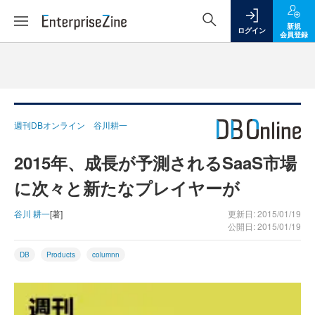
新規
ログイン
会員登録
週刊DBオンライン 谷川耕一
2015年、成長が予測されるSaaS市場
に次々と新たなプレイヤーが
谷川 耕一
[著]
更新日: 2015/01/19
公開日: 2015/01/19
DB
Products
columnn