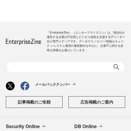
「EnterpriseZine」（エンタープライズジン）は、翔泳社が
運営する企業のIT活用とビジネス成長を支援するITリーダー
向け専門メディアです。データテクノロジー/情報セキュリ
ティ/システム運用の最新動向を中心に、企業ITに関する多
様な情報をお届けしています。
メールバックナンバー
記事掲載のご依頼
広告掲載のご案内
Security Online
DB Online