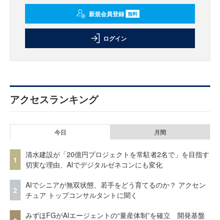
新規会員登録
無料
ログイン
アクセスランキング
今日
月間
清水建設が「20億円プロジェクトを常駐者2名で」を目指す
1
切実な理由、AIでデジタルゼネコンにも変化
AIでシニアが無双状態、若手をどう育てるのか？ アクセン
2
チュア トップコンサルタントに聞く
みずほFGがAIエージェントの“量産体制”を確立 開発基盤