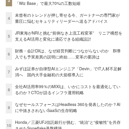
3
「Wiz Base」で最大70%の工数短縮
未曾有のトレンドが押し寄せる今、ガートナーの専門家が
4
重圧に悩むセキュリティリーダーへ送るアドバイス
JR東海がNRIと挑む“前例なき上流工程変革” リニア構想を
5
支えるAI活用と変化に適応できる組織設計
財務・会計DXは、なぜ経営判断につながらないのか BI導
6
入でも予実差異の説明に終始……変革の要諦は
みずほ証券が自律型AIエンジニア「Devin」でIT人材不足解
7
消へ 国内大手金融初の大規模導入に
全社AI活用率99％のMIXIは、いかにコストを最適化してい
8
るのか？CTOが語るインフラ運用戦略
なぜセールスフォースはHeadless 360を発表したのか？AI
9
に中抜きされないSaaSの生存戦略
Honda／三菱UFJ信託銀行が挑む、“統治”と“俊敏性”を共存
10
させたSnowflake基盤構築