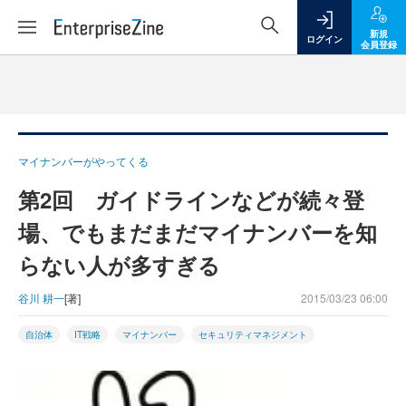
新規
ログイン
会員登録
マイナンバーがやってくる
第2回 ガイドラインなどが続々登
場、でもまだまだマイナンバーを知
らない人が多すぎる
谷川 耕一
[著]
2015/03/23 06:00
自治体
IT戦略
マイナンバー
セキュリティマネジメント