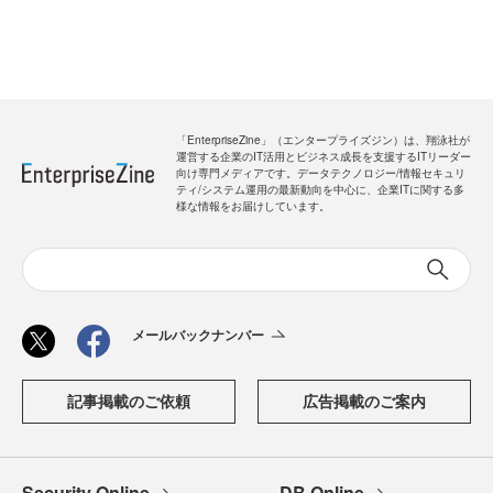
「EnterpriseZine」（エンタープライズジン）は、翔泳社が
運営する企業のIT活用とビジネス成長を支援するITリーダー
向け専門メディアです。データテクノロジー/情報セキュリ
ティ/システム運用の最新動向を中心に、企業ITに関する多
様な情報をお届けしています。
メールバックナンバー
記事掲載のご依頼
広告掲載のご案内
Security Online
DB Online