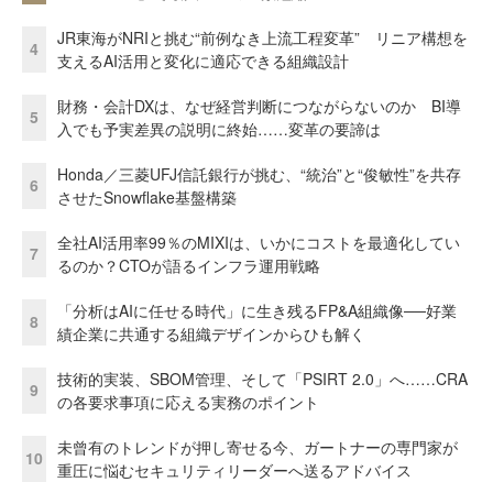
JR東海がNRIと挑む“前例なき上流工程変革” リニア構想を
4
支えるAI活用と変化に適応できる組織設計
財務・会計DXは、なぜ経営判断につながらないのか BI導
5
入でも予実差異の説明に終始……変革の要諦は
Honda／三菱UFJ信託銀行が挑む、“統治”と“俊敏性”を共存
6
させたSnowflake基盤構築
全社AI活用率99％のMIXIは、いかにコストを最適化してい
7
るのか？CTOが語るインフラ運用戦略
「分析はAIに任せる時代」に生き残るFP&A組織像──好業
8
績企業に共通する組織デザインからひも解く
技術的実装、SBOM管理、そして「PSIRT 2.0」へ……CRA
9
の各要求事項に応える実務のポイント
未曾有のトレンドが押し寄せる今、ガートナーの専門家が
10
重圧に悩むセキュリティリーダーへ送るアドバイス