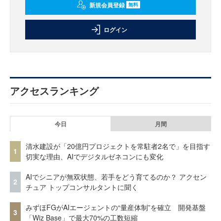
新規会員登録
無料
ログイン
アクセスランキング
今日
月間
清水建設が「20億円プロジェクトを常駐者2名で」を目指す
1
切実な理由、AIでデジタルゼネコンにも変化
AIでシニアが無双状態、若手をどう育てるのか？ アクセン
2
チュア トップコンサルタントに聞く
みずほFGがAIエージェントの“量産体制”を確立 開発基盤
3
「Wiz Base」で最大70%の工数短縮