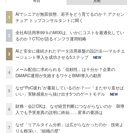
今日
月間
AIでシニアが無双状態、若手をどう育てるのか？ アクセン
1
チュア トップコンサルタントに聞く
全社AI活用率99％のMIXIは、いかにコストを最適化してい
2
るのか？CTOが語るインフラ運用戦略
AIと安全に接続されたデータ活用基盤の設計法──マルチエ
3
ージェント導入を成功させる5ステップ
NEW
メール配信に求められる「信頼性」は十分か？企業の
4
DMARC運用が失敗するワケとBIMI導入の勘所
なぜ“PoC疲れ”が蔓延しているのか？──「またやり直せば
5
いい」実験感覚から抜け出す5つのゲートモデル
NEW
財務・会計DXは、なぜ経営判断につながらないのか BI導
6
入でも予実差異の説明に終始……変革の要諦は
なぜ「リアルタイム分析」は広がらなかったのか 技術よ
7
りも根深い、“組織の壁”