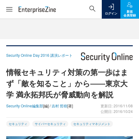
新規
ログイン
会員登録
Security Online Day 2016 講演レポート
情報セキュリティ対策の第一歩はま
ず「敵を知ること」から――東京大
学 満永拓邦氏が脅威動向を解説
Security Online編集部
[編] /
吉村 哲樹
[著]
更新日: 2016/11/08
公開日: 2016/10/24
セキュリティ
サイバーセキュリティ
セキュリティマネジメント