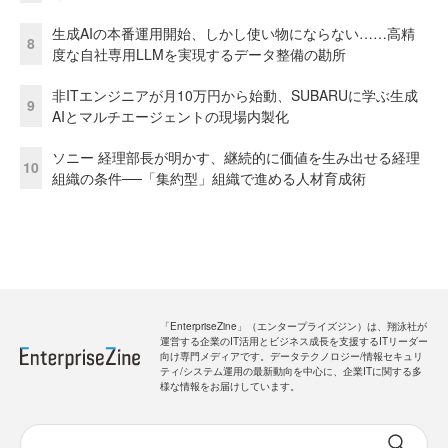
生成AIの本番運用開始、しかし使い物にならない……高精
8
度な自社専用LLMを実現するデータ整備の勘所
非ITエンジニアが月10万円から始動、SUBARUに学ぶ生成
9
AIとマルチエージェントの現場内製化
ソニー 経理部長が明かす、継続的に価値を生み出せる経理
10
組織の条件──「集約型」組織で進める人材育成術
「EnterpriseZine」（エンタープライズジン）は、翔泳社が
運営する企業のIT活用とビジネス成長を支援するITリーダー
向け専門メディアです。データテクノロジー/情報セキュリ
ティ/システム運用の最新動向を中心に、企業ITに関する多
様な情報をお届けしています。