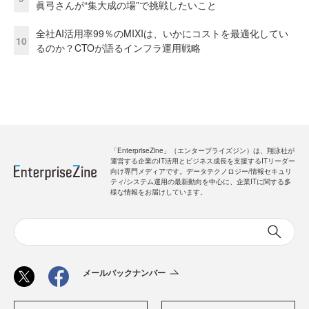
眞弓さんが“集大成の場”で挑戦したいこと
全社AI活用率99％のMIXIは、いかにコストを最適化してい
10
るのか？CTOが語るインフラ運用戦略
「EnterpriseZine」（エンタープライズジン）は、翔泳社が
運営する企業のIT活用とビジネス成長を支援するITリーダー
向け専門メディアです。データテクノロジー/情報セキュリ
ティ/システム運用の最新動向を中心に、企業ITに関する多
様な情報をお届けしています。
メールバックナンバー