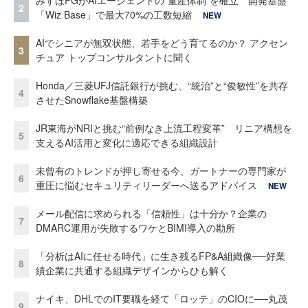
みずほFGがAIエージェントの“量産体制”を確立 開発基盤
2
「Wiz Base」で最大70%の工数短縮
NEW
AIでシニアが無双状態、若手をどう育てるのか？ アクセン
3
チュア トップコンサルタントに聞く
Honda／三菱UFJ信託銀行が挑む、“統治”と“俊敏性”を共存
4
させたSnowflake基盤構築
JR東海がNRIと挑む“前例なき上流工程変革” リニア構想を
5
支えるAI活用と変化に適応できる組織設計
未曾有のトレンドが押し寄せる今、ガートナーの専門家が
6
重圧に悩むセキュリティリーダーへ送るアドバイス
NEW
メール配信に求められる「信頼性」は十分か？企業の
7
DMARC運用が失敗するワケとBIMI導入の勘所
「分析はAIに任せる時代」に生き残るFP&A組織像──好業
8
績企業に共通する組織デザインからひも解く
ナイキ、DHLでのIT要職を経て「ロッテ」のCIOに──丸茂
9