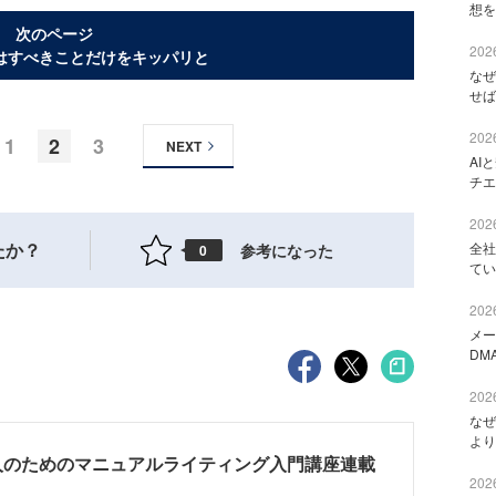
想を
次のページ
2026
はすべきことだけをキッパリと
なぜ
せば
2026
1
2
3
NEXT
AI
チエ
2026
たか？
全社
参考になった
0
てい
2026
メー
DM
2026
なぜ
より
人のためのマニュアルライティング入門講座連載
2026