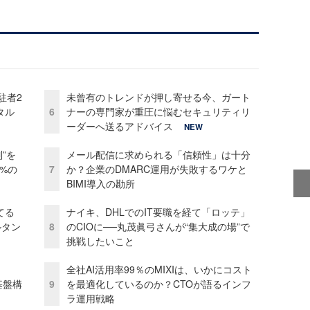
駐者2
未曾有のトレンドが押し寄せる今、ガート
タル
6
ナーの専門家が重圧に悩むセキュリティリ
ーダーへ送るアドバイス
NEW
”を
メール配信に求められる「信頼性」は十分
0%の
7
か？企業のDMARC運用が失敗するワケと
BIMI導入の勘所
てる
ナイキ、DHLでのIT要職を経て「ロッテ」
ルタン
8
のCIOに──丸茂眞弓さんが“集大成の場”で
挑戦したいこと
全社AI活用率99％のMIXIは、いかにコスト
e基盤構
9
を最適化しているのか？CTOが語るインフ
ラ運用戦略