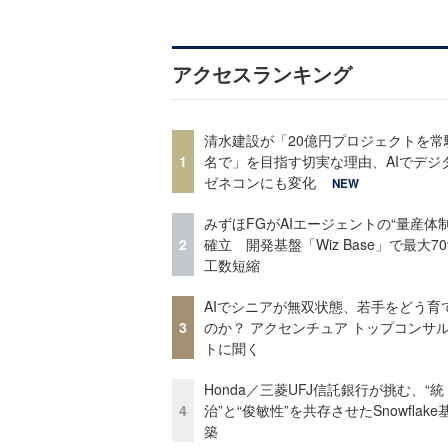
アクセスランキング
清水建設が「20億円プロジェクトを常
1
名で」を目指す切実な理由、AIでデジ
ゼネコンにも変化
NEW
みずほFGがAIエージェントの“量産体制
2
確立 開発基盤「Wiz Base」で最大7
工数短縮
AIでシニアが無双状態、若手をどう育
3
のか？ アクセンチュア トップコンサ
トに聞く
Honda／三菱UFJ信託銀行が挑む、“統
4
治”と“俊敏性”を共存させたSnowflak
築