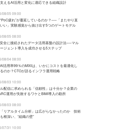
支えるAI活用と変化に適応できる組織設計
/08/05 09:00
“PoC疲れ”が蔓延しているのか？──「またやり直
いい」実験感覚から抜け出す5つのゲートモデル
/08/05 08:00
と安全に接続されたデータ活用基盤の設計法──マル
ージェント導入を成功させる5ステップ
/08/04 08:00
AI活用率99％のMIXIは、いかにコストを最適化し
るのか？CTOが語るインフラ運用戦略
/08/03 10:00
ル配信に求められる「信頼性」は十分か？企業の
ARC運用が失敗するワケとBIMI導入の勘所
/08/03 08:00
「リアルタイム分析」は広がらなかったのか 技術
も根深い、“組織の壁”
/07/31 10:00