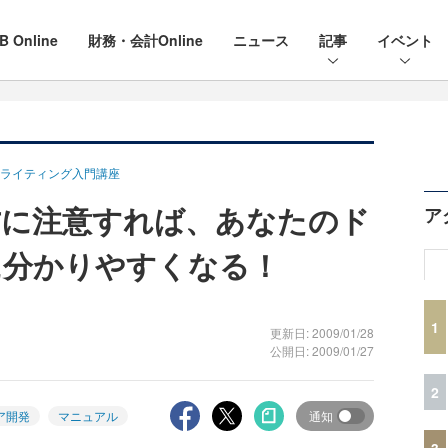
B Online
財務・会計Online
ニュース
記事
イベント
ライティング入門講座
方に注意すれば、あなたのド
ア
に分かりやすくなる！
1
更新日: 2009/01/28
公開日: 2009/01/27
2
ア開発
マニュアル
通知
3