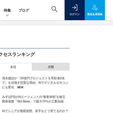
特集
ブログ
ログイン
新規
会員登録
クセスランキング
今日
月間
清水建設が「20億円プロジェクトを常駐者2名
で」を目指す切実な理由、AIでデジタルゼネコン
にも変化
NEW
みずほFGがAIエージェントの“量産体制”を確立
開発基盤「Wiz Base」で最大70%の工数短縮
AIでシニアが無双状態、若手をどう育てるのか？