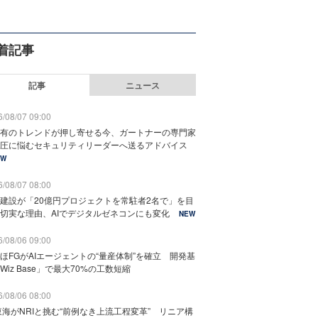
着記事
記事
ニュース
/08/07 09:00
有のトレンドが押し寄せる今、ガートナーの専門家
圧に悩むセキュリティリーダーへ送るアドバイス
EW
/08/07 08:00
建設が「20億円プロジェクトを常駐者2名で」を目
切実な理由、AIでデジタルゼネコンにも変化
NEW
/08/06 09:00
ほFGがAIエージェントの“量産体制”を確立 開発基
Wiz Base」で最大70%の工数短縮
/08/06 08:00
東海がNRIと挑む“前例なき上流工程変革” リニア構