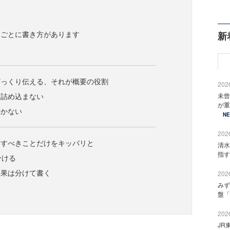
）ごとに書き方があります
新
ざっくり伝える、それが概要の役割
2026
を詰め込まない
未曾
が重
書かない
N
2026
はすべきことだけをキッパリと
清水
指す
分ける
結果は分けて書く
2026
みず
盤「
2026
JR