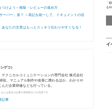
「顧
をつけよう～推敲・レビューの進め方
るA
サーバー」派？ ～表記を統一して、ドキュメントの信
、あなたの文章はもっとスッキリ伝わりやすくなる！
イ
 シゲコ）
。テクニカルコミュニケーションの専門会社 株式会社
取締役。マニュアル制作や改善に携わるほか、わかりや
こんだ企業研修なども行っている。
、または直近の記事の寄稿時点での内容です
筆記事