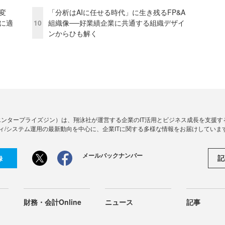
変
「分析はAIに任せる時代」に生き残るFP&A
化に適
10
組織像──好業績企業に共通する組織デザイ
ンからひも解く
Zine」（エンタープライズジン）は、翔泳社が運営する企業のIT活用とビジネス成長を支
ィ/システム運用の最新動向を中心に、企業ITに関する多様な情報をお届けしていま
メールバックナンバー
記
録
財務・会計Online
ニュース
記事