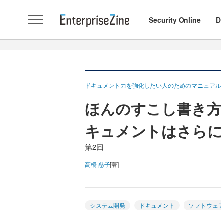
Security Online
D
ドキュメント力を強化したい人のためのマニュアル
ほんのすこし書き
キュメントはさら
第2回
高橋 慈子
[著]
システム開発
ドキュメント
ソフトウェ