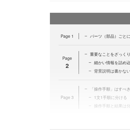
Page
1
パーツ（部品）ごと
重要なことをざっく
Page
細かい情報を詰め
2
背景説明は書かな
「操作手順」はすべ
Page
3
1文1手順に分ける
操作手順と結果は