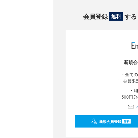
会員登録
する
無料
新規会
・全ての
・会員限
・翔
500円
新規会員登録
無料