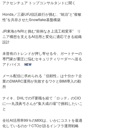
アクセンチュア トップコンサルタントに聞く
Honda／三菱UFJ信託銀行が挑む、“統治”と“俊敏
性”を共存させたSnowflake基盤構築
JR東海がNRIと挑む“前例なき上流工程変革” リ
ニア構想を支えるAI活用と変化に適応できる組織
設計
未曾有のトレンドが押し寄せる今、ガートナーの
専門家が重圧に悩むセキュリティリーダーへ送る
アドバイス
NEW
メール配信に求められる「信頼性」は十分か？企
業のDMARC運用が失敗するワケとBIMI導入の勘
所
ナイキ、DHLでのIT要職を経て「ロッテ」のCIO
に──丸茂眞弓さんが“集大成の場”で挑戦したいこ
と
全社AI活用率99％のMIXIは、いかにコストを最適
化しているのか？CTOが語るインフラ運用戦略