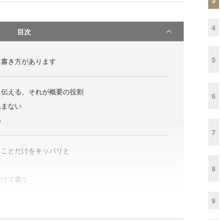
4
目次
5
に書き方があります
り伝える、それが概要の役割
6
込まない
い
7
きことだけをキッパリと
8
分けて書く
9