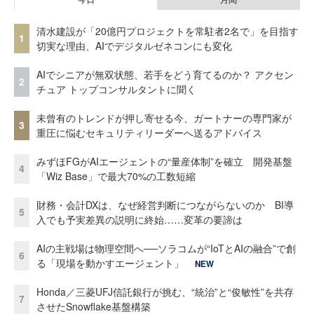
清水建設が「20億円プロジェクトを常駐者2名で」を目指す
1
切実な理由、AIでデジタルゼネコンにも変化
AIでシニアが無双状態、若手をどう育てるのか？ アクセン
2
チュア トップコンサルタントに聞く
未曾有のトレンドが押し寄せる今、ガートナーの専門家が
3
重圧に悩むセキュリティリーダーへ送るアドバイス
みずほFGがAIエージェントの“量産体制”を確立 開発基盤
4
「Wiz Base」で最大70%の工数短縮
財務・会計DXは、なぜ経営判断につながらないのか BI導
5
入でも予実差異の説明に終始……変革の要諦は
AIの主戦場は物理空間へ──ソラコムが“IoTとAIの融合”で創
6
る「現場を動かすエージェント」
NEW
Honda／三菱UFJ信託銀行が挑む、“統治”と“俊敏性”を共存
7
させたSnowflake基盤構築