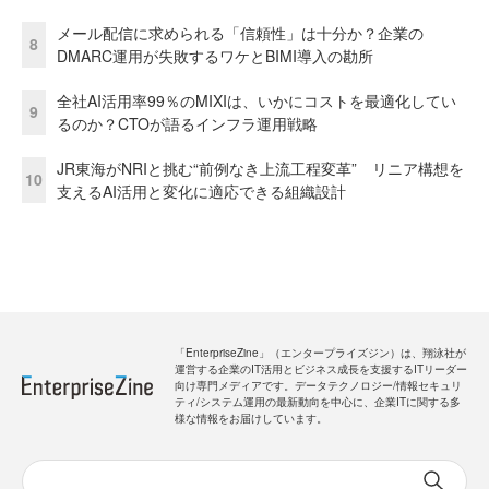
メール配信に求められる「信頼性」は十分か？企業の
8
DMARC運用が失敗するワケとBIMI導入の勘所
全社AI活用率99％のMIXIは、いかにコストを最適化してい
9
るのか？CTOが語るインフラ運用戦略
JR東海がNRIと挑む“前例なき上流工程変革” リニア構想を
10
支えるAI活用と変化に適応できる組織設計
「EnterpriseZine」（エンタープライズジン）は、翔泳社が
運営する企業のIT活用とビジネス成長を支援するITリーダー
向け専門メディアです。データテクノロジー/情報セキュリ
ティ/システム運用の最新動向を中心に、企業ITに関する多
様な情報をお届けしています。