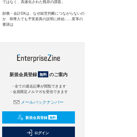
ではなく、高速化された既存の課題」
財務・会計DXは、なぜ経営判断につながらないの
か BI導入でも予実差異の説明に終始……変革の
要諦は
新規会員登録
のご案内
無料
・全ての過去記事が閲覧できます
・会員限定メルマガを受信できます
メールバックナンバー
新規会員登録
無料
ログイン