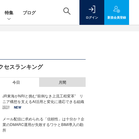
特集
ブログ
ログイン
新規
会員登録
クセスランキング
今日
月間
JR東海がNRIと挑む“前例なき上流工程変革” リ
ニア構想を支えるAI活用と変化に適応できる組織
設計
NEW
メール配信に求められる「信頼性」は十分か？企
業のDMARC運用が失敗するワケとBIMI導入の勘
所