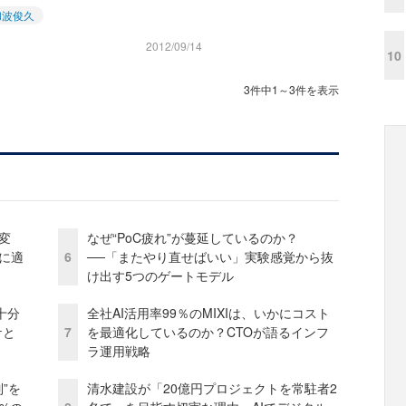
和波俊久
2012/09/14
10
3件中1～3件を表示
変
なぜ“PoC疲れ”が蔓延しているのか？
化に適
6
──「またやり直せばいい」実験感覚から抜
け出す5つのゲートモデル
十分
全社AI活用率99％のMIXIは、いかにコスト
ケと
7
を最適化しているのか？CTOが語るインフ
ラ運用戦略
”を
清水建設が「20億円プロジェクトを常駐者2