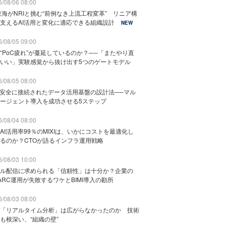
/08/06 08:00
東海がNRIと挑む“前例なき上流工程変革” リニア構
支えるAI活用と変化に適応できる組織設計
NEW
/08/05 09:00
“PoC疲れ”が蔓延しているのか？──「またやり直
いい」実験感覚から抜け出す5つのゲートモデル
/08/05 08:00
と安全に接続されたデータ活用基盤の設計法──マル
ージェント導入を成功させる5ステップ
/08/04 08:00
AI活用率99％のMIXIは、いかにコストを最適化し
るのか？CTOが語るインフラ運用戦略
/08/03 10:00
ル配信に求められる「信頼性」は十分か？企業の
ARC運用が失敗するワケとBIMI導入の勘所
/08/03 08:00
「リアルタイム分析」は広がらなかったのか 技術
も根深い、“組織の壁”