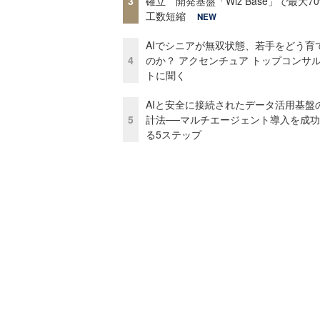
3
確立 開発基盤「Wiz Base」で最大7
工数短縮
NEW
AIでシニアが無双状態、若手をどう育
4
のか？ アクセンチュア トップコンサ
トに聞く
AIと安全に接続されたデータ活用基盤
5
計法──マルチエージェント導入を成
る5ステップ