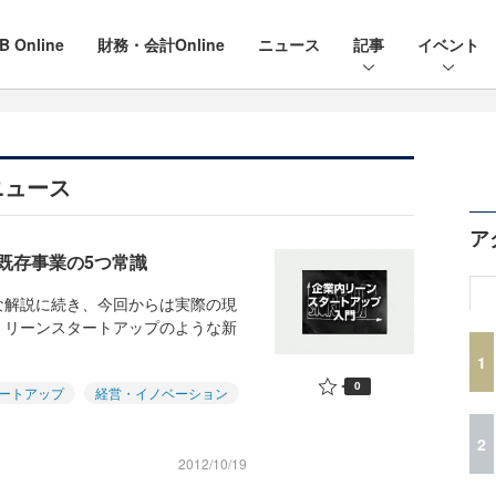
B Online
財務・会計Online
ニュース
記事
イベント
ニュース
ア
既存事業の5つ常識
な解説に続き、今回からは実際の現
。リーンスタートアップのような新
1
0
ートアップ
経営・イノベーション
2
2012/10/19