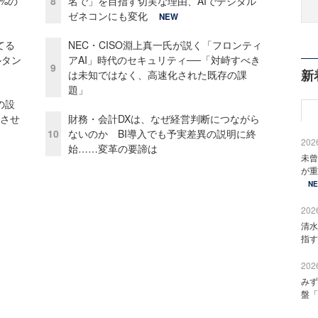
0%の
8
名で」を目指す切実な理由、AIでデジタル
ゼネコンにも変化
NEW
てる
NEC・CISO淵上真一氏が説く「フロンティ
ルタン
アAI」時代のセキュリティ──「対峙すべき
9
新
は未知ではなく、高速化された既存の課
題」
の設
功させ
財務・会計DXは、なぜ経営判断につながら
10
ないのか BI導入でも予実差異の説明に終
2026
始……変革の要諦は
未曾
が重
N
2026
清水
指す
2026
みず
盤「