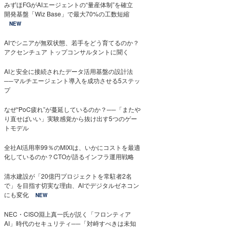
みずほFGがAIエージェントの“量産体制”を確立
開発基盤「Wiz Base」で最大70%の工数短縮
NEW
AIでシニアが無双状態、若手をどう育てるのか？
アクセンチュア トップコンサルタントに聞く
AIと安全に接続されたデータ活用基盤の設計法
──マルチエージェント導入を成功させる5ステッ
プ
なぜ“PoC疲れ”が蔓延しているのか？──「またや
り直せばいい」実験感覚から抜け出す5つのゲー
トモデル
全社AI活用率99％のMIXIは、いかにコストを最適
化しているのか？CTOが語るインフラ運用戦略
清水建設が「20億円プロジェクトを常駐者2名
で」を目指す切実な理由、AIでデジタルゼネコン
にも変化
NEW
NEC・CISO淵上真一氏が説く「フロンティア
AI」時代のセキュリティ──「対峙すべきは未知