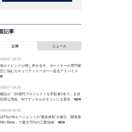
着記事
記事
ニュース
/08/07 09:00
有のトレンドが押し寄せる今、ガートナーの専門家
圧に悩むセキュリティリーダーへ送るアドバイス
EW
/08/07 08:00
建設が「20億円プロジェクトを常駐者2名で」を目
切実な理由、AIでデジタルゼネコンにも変化
NEW
/08/06 09:00
ほFGがAIエージェントの“量産体制”を確立 開発基
Wiz Base」で最大70%の工数短縮
NEW