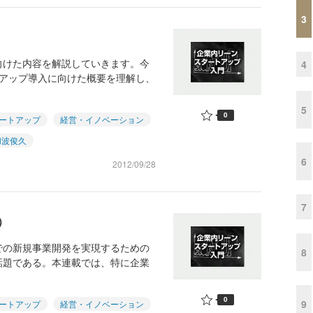
3
向けた内容を解説していきます。今
4
トアップ導入に向けた概要を理解し、
5
0
ートアップ
経営・イノベーション
和波俊久
6
2012/09/28
7
編）
での新規事業開発を実現するための
8
話題である。本連載では、特に企業
0
9
ートアップ
経営・イノベーション