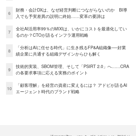
財務・会計DXは、なぜ経営判断につながらないのか BI導
6
入でも予実差異の説明に終始……変革の要諦は
全社AI活用率99％のMIXIは、いかにコストを最適化してい
7
るのか？CTOが語るインフラ運用戦略
「分析はAIに任せる時代」に生き残るFP&A組織像──好業
8
績企業に共通する組織デザインからひも解く
技術的実装、SBOM管理、そして「PSIRT 2.0」へ……CRA
9
の各要求事項に応える実務のポイント
「顧客理解」を経営の資産に変えるには？ アドビが語るAI
10
エージェント時代のブランド戦略