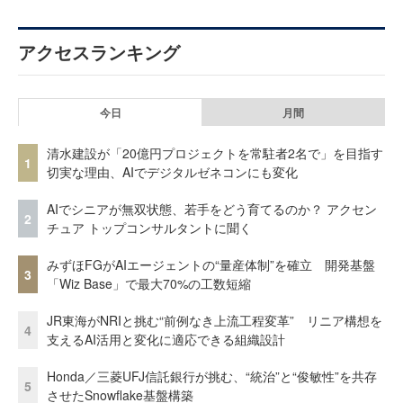
アクセスランキング
今日
月間
清水建設が「20億円プロジェクトを常駐者2名で」を目指す
1
切実な理由、AIでデジタルゼネコンにも変化
AIでシニアが無双状態、若手をどう育てるのか？ アクセン
2
チュア トップコンサルタントに聞く
みずほFGがAIエージェントの“量産体制”を確立 開発基盤
3
「Wiz Base」で最大70%の工数短縮
JR東海がNRIと挑む“前例なき上流工程変革” リニア構想を
4
支えるAI活用と変化に適応できる組織設計
Honda／三菱UFJ信託銀行が挑む、“統治”と“俊敏性”を共存
5
させたSnowflake基盤構築