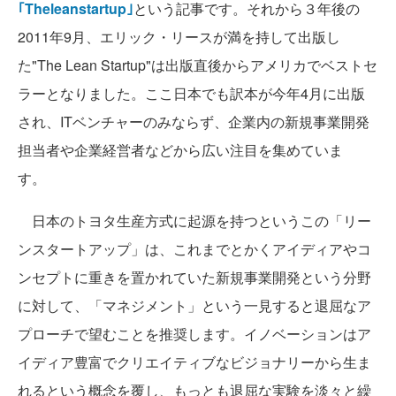
｢Theleanstartup｣
という記事です。それから３年後の
2011年9月、エリック・リースが満を持して出版し
た"The Lean Startup"は出版直後からアメリカでベストセ
ラーとなりました。ここ日本でも訳本が今年4月に出版
され、ITベンチャーのみならず、企業内の新規事業開発
担当者や企業経営者などから広い注目を集めていま
す。
日本のトヨタ生産方式に起源を持つというこの「リー
ンスタートアップ」は、これまでとかくアイディアやコ
ンセプトに重きを置かれていた新規事業開発という分野
に対して、「マネジメント」という一見すると退屈なア
プローチで望むことを推奨します。イノベーションはア
イディア豊富でクリエイティブなビジョナリーから生ま
れるという概念を覆し、もっとも退屈な実験を淡々と繰