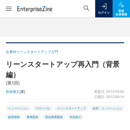
新規
ログイン
会員登録
企業内リーンスタートアップ入門
リーンスタートアップ再入門（背景
編）
(第1回)
和波俊久
[著]
更新日: 2012/09/26
公開日: 2012/09/14
イノベーション
グローバル
リーンスタートアップ
経営・イノベーション
顧客開発
事業開発
新規事業開発
和波俊久