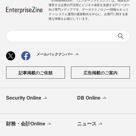
「EnterpriseZine」（エンタープライズジン）は、翔泳社が
運営する企業のIT活用とビジネス成長を支援するITリーダー
向け専門メディアです。データテクノロジー/情報セキュリ
ティ/システム運用の最新動向を中心に、企業ITに関する多
様な情報をお届けしています。
メールバックナンバー
記事掲載のご依頼
広告掲載のご案内
Security Online
DB Online
財務・会計Online
ニュース